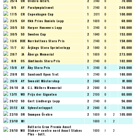
25/4
OR
Orebro Intn?L
2
3140
O
70.000
9/5
AY
Paralympiatravet
1
2140
O
249.000
17/5
CR
Copenhagen Cup
1
2011
O
100.000
23/5
GV
Hkh Prins Daniels Lopp
2
1609
O
68.000
30/5
SO
Harper Hanovers Lopp
1
3140
O
180.000
30/5
SO
Sweden Cup
2
1640
O
153.000
13/6
BDE
Norrbottens Stora Pris
1
2140
O
158.000
11/7
AJ
Årjängs Stora Sprinterlopp
2
1640
O
85.000
28/7
JA
Åbergs Memorial
1
1609
O
273.000
8/8
OS
Jämtlands Stora Pris
2
2140
O
102.000
15/8
AY
Åby Stora Pris
1
3140
O
249.000
29/8
BE
Sundsvall Open Trot
1
2140
O
180.000
26/9
AY
Svenskt Mästerskap
2
2640
I
91.000
24/10
JA
C.L. Müllers Memorial
2
2640
O
70.000
13/11
WO
Prijs der Giganten
2
2100
O
60.000
26/12
SO
Gert Lindbergs Lopp
2
2140
O
56.000
31/12
AX
Sylvesterloppet
2
2640
O
70.000
22/10
OR
Svampen Örebro
2
1609
O
2
105.000
23/10
MI
1600
I
2
Batterie Gran Premio Anact
26/10
MO
Stakes+ centro nord
Anact Stakes
1600
I
2
Plus - batt.