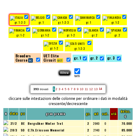
gr. 1-2-3
gr. 1
gr. 1-2-3
gr. 1
gr. 1-2
gr. 1-2
gr. 1-2
gr. 1-2
gr. 2
gr. 2
gr. 1-2
gr. 1-2-3
Breeders
UET Elite
gr. 1
gr. 2
gr. 3
Course
Circuit
tutti
1
393
trovati
2
3
4
5
6
7
8
9
10
11
12
13
14
cliccare sulle intestazioni delle colonne per ordinare i dati in modalità
crescente/decrescente
dotaz.
N
gran premio
gr.
mt
cat.
età
data
pz
€
21/2
BE
Bergsåker Winter Trot
2
2640
O
70.000
28/3
SO
C.Th.Ericsson Memorial
2
2140
O
85.000