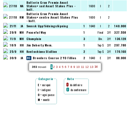
Batterie Gran Premio Anact
27/10
NA
Stakes+ sud
Anact Stakes Plus -
1600
I
2
batt.
Batterie Gran Premio Anact
27/10
RM
Stakes+ centro
Anact Stakes Plus
1600
I
2
- batt.
21/11
JA
Svensk Uppfödningslöpning
1
1640
I
2
140.000
29/8
MH
Peaceful Way
1
Final
2/f
327.558
11/9
MH
Champlain
3
Div.
2/f
136.128
18/9
HH
Jim Doherty Mem.
1
Top $
2/f
297.780
25/9
HH
Kentuckiana Stallion
2
Top $
2/f
170.160
30/9
JA
Breeders Course 2 YO Fillies
2
1640
E
2/f
88.000
1
393
trovati
2
3
4
5
6
7
8
9
10
11
12
13
14
Categorie
Note
E
= europei
da definire
1
I
= indigeni
da confermare
2
O
= ogni paese
M
= montè