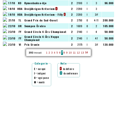
17/10
KO
Kymenlaakso-Ajo
2
2100
I
3
96.000
18/10
HBA
Dreijährigen Kriterium
2
2200
I
3
1
18/10
HBA
Dreijährigen Kriterium - Filly
2
2200
I
3/f
1
21/10
TL
Grand Prix du Sud-Ouest
2
2750
O
4-11
200.000
22/10
OR
Svampen Örebro
2
1609
O
2
105.000
23/10
FY
Grand Circle 4-Års Championat
2
2140
I
4
50.000
Grand Circle 4-Års Hoppe
23/10
FY
2
2140
I
4 f
50.000
Championat
23/10
VI
Prix Uranie
2
2175
I
3/f
120.000
7
393
trovati
1
2
3
4
5
6
8
9
10
11
12
13
14
Categorie
Note
E
= europei
da definire
1
I
= indigeni
da confermare
2
O
= ogni paese
M
= montè