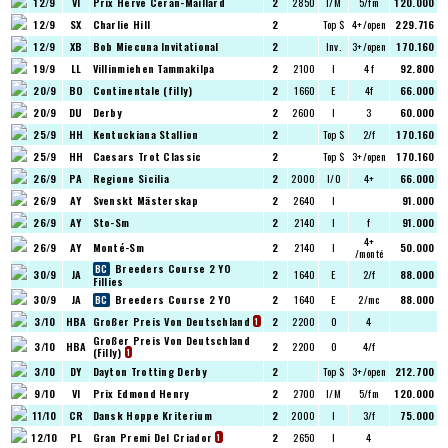
12/9
VI
Prix Herve Ceran-Maillard
2
2850
I/M
5/fm
120.000
12/9
SX
Charlie Hill
2
Top $
4+/open
229.716
12/9
XB
Bob Miecuna Invitational
2
Inv.
3+/open
170.160
19/9
LL
Villinmiehen Tammakilpa
2
2100
I
4 f
92.800
20/9
BO
Continentale (filly)
2
1660
E
4f
66.000
20/9
DU
Derby
2
2600
I
3
60.000
25/9
HH
Kentuckiana Stallion
2
Top $
2/f
170.160
25/9
HH
Caesars Trot Classic
2
Top $
3+/open
170.160
26/9
PA
Regione Sicilia
2
2000
I/O
4+
66.000
26/9
AY
Svenskt Mästerskap
2
2640
I
91.000
26/9
AY
Sto-Sm
2
2140
I
f
91.000
4+
26/9
AY
Monté-Sm
2
2140
I
50.000
/monté
Breeders Course 2 YO
30/9
JA
2
1640
E
2/f
88.000
Fillies
30/9
JA
Breeders Course 2 YO
2
1640
E
2/mc
88.000
3/10
HBA
Großer Preis Von Deutschland
2
2200
O
4
1
Großer Preis Von Deutschland
3/10
HBA
2
2200
O
4/f
(Filly)
1
3/10
DY
Dayton Trotting Derby
2
Top $
3+/open
212.700
9/10
VI
Prix Edmond Henry
2
2700
I/M
5/fm
120.000
11/10
CR
Dansk Hoppe Kriterium
2
2000
I
3/f
75.000
12/10
PL
Gran Premi Del Criador
2
2650
I
4
1