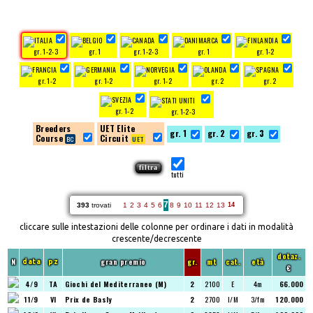
gr. 1-2-3
gr. 1
gr. 1-2-3
gr. 1
gr. 1-2
gr. 1-2
gr. 1-2
gr. 1-2
gr. 2
gr. 2
gr. 1-2
gr. 1-2-3
Breeders
UET Elite
gr. 1
gr. 2
gr. 3
Course
Circuit
tutti
7
393
trovati
1
2
3
4
5
6
8
9
10
11
12
13
14
cliccare sulle intestazioni delle colonne per ordinare i dati in modalità
crescente/decrescente
dotaz.
N
gran premio
gr.
mt
cat.
età
data
pz
€
4/9
TA
Giochi del Mediterraneo (M)
2
2100
E
4m
66.000
11/9
VI
Prix de Basly
2
2700
I/M
3/fm
120.000