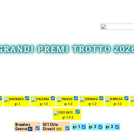
GRANDI PREMI TROTTO 202
gr. 1
gr. 1-2
gr. 1-2
gr. 1-2
gr. 1-2
gr. 1-2-3
Breeders
UET Elite
gr. 1
gr. 2
gr. 3
Course
Circuit