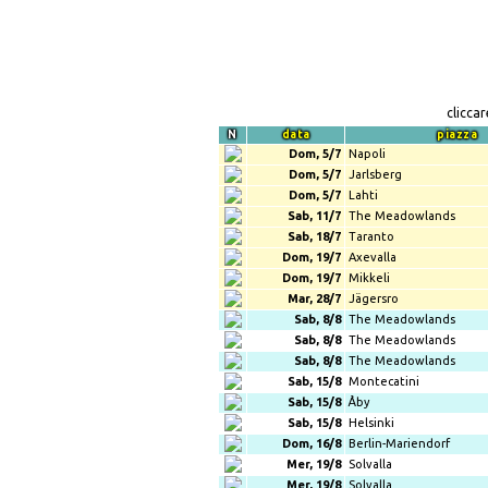
clicca
N
data
piazza
Dom, 5/7
Napoli
Dom, 5/7
Jarlsberg
Dom, 5/7
Lahti
Sab, 11/7
The Meadowlands
Sab, 18/7
Taranto
Dom, 19/7
Axevalla
Dom, 19/7
Mikkeli
Mar, 28/7
Jägersro
Sab, 8/8
The Meadowlands
Sab, 8/8
The Meadowlands
Sab, 8/8
The Meadowlands
Sab, 15/8
Montecatini
Sab, 15/8
Åby
Sab, 15/8
Helsinki
Dom, 16/8
Berlin-Mariendorf
Mer, 19/8
Solvalla
Mer, 19/8
Solvalla