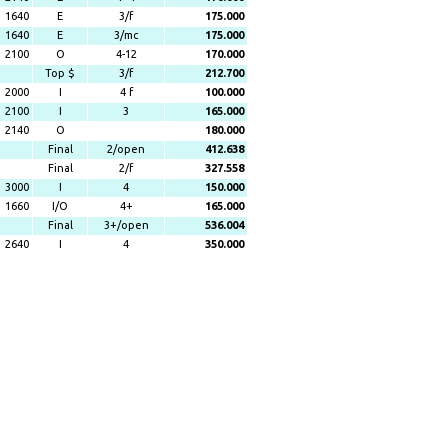
1640
E
3/f
175.000
1640
E
3/mc
175.000
2100
O
4-12
170.000
Top $
3/f
212.700
2000
I
4 f
100.000
2100
I
3
165.000
2140
O
180.000
Final
2/open
412.638
Final
2/f
327.558
3000
I
4
150.000
1660
I/O
4+
165.000
Final
3+/open
536.004
2640
I
4
350.000