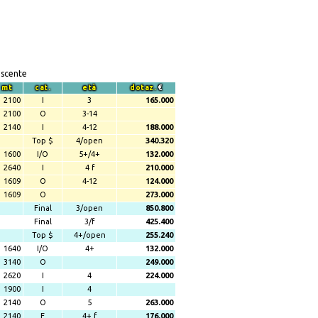
escente
mt
cat.
età
dotaz.
€
2100
I
3
165.000
2100
O
3-14
2140
I
4-12
188.000
Top $
4/open
340.320
1600
I/O
5+/4+
132.000
2640
I
4 f
210.000
1609
O
4-12
124.000
1609
O
273.000
Final
3/open
850.800
Final
3/f
425.400
Top $
4+/open
255.240
1640
I/O
4+
132.000
3140
O
249.000
2620
I
4
224.000
1900
I
4
2140
O
5
263.000
2140
E
4+ f
176.000