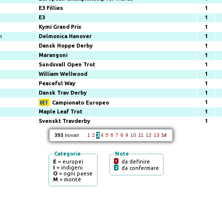
E3 Fillies
1
E3
1
Kymi Grand Prix
1
n
Delmonica Hanover
1
Dansk Hoppe Derby
1
Marangoni
1
Sundsvall Open Trot
1
William Wellwood
1
Peaceful Way
1
Dansk Trav Derby
1
1
Campionato Europeo
Maple Leaf Trot
1
Svenskt Travderby
1
3
393
trovati
1
2
4
5
6
7
8
9
10
11
12
13
14
Categorie
Note
E
= europei
1
da definire
I
= indigeni
2
da confermare
O
= ogni paese
M
= montè