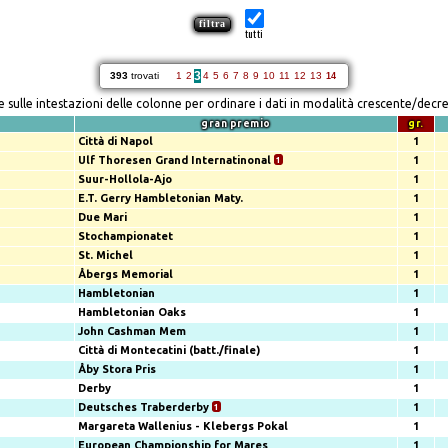
tutti
3
393
trovati
1
2
4
5
6
7
8
9
10
11
12
13
14
re sulle intestazioni delle colonne per ordinare i dati in modalità crescente/decr
gran premio
gr.
Città di Napol
1
Ulf Thoresen Grand Internatinonal
1
1
Suur-Hollola-Ajo
1
E.T. Gerry Hambletonian Maty.
1
Due Mari
1
Stochampionatet
1
St. Michel
1
Åbergs Memorial
1
Hambletonian
1
Hambletonian Oaks
1
John Cashman Mem
1
Città di Montecatini (batt./finale)
1
Åby Stora Pris
1
Derby
1
Deutsches Traberderby
1
1
Margareta Wallenius - Klebergs Pokal
1
European Championship for Mares
1