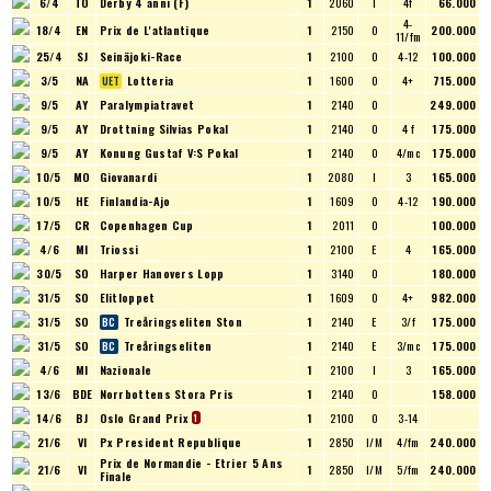
6/4
TO
Derby 4 anni (F)
1
2060
I
4f
66.000
4-
18/4
EN
Prix de L'atlantique
1
2150
O
200.000
11/fm
25/4
SJ
Seinäjoki-Race
1
2100
O
4-12
100.000
3/5
NA
Lotteria
1
1600
O
4+
715.000
9/5
AY
Paralympiatravet
1
2140
O
249.000
9/5
AY
Drottning Silvias Pokal
1
2140
O
4 f
175.000
9/5
AY
Konung Gustaf V:S Pokal
1
2140
O
4/mc
175.000
10/5
MO
Giovanardi
1
2080
I
3
165.000
10/5
HE
Finlandia-Ajo
1
1609
O
4-12
190.000
17/5
CR
Copenhagen Cup
1
2011
O
100.000
4/6
MI
Triossi
1
2100
E
4
165.000
30/5
SO
Harper Hanovers Lopp
1
3140
O
180.000
31/5
SO
Elitloppet
1
1609
O
4+
982.000
31/5
SO
Treåringseliten Ston
1
2140
E
3/f
175.000
31/5
SO
Treåringseliten
1
2140
E
3/mc
175.000
4/6
MI
Nazionale
1
2100
I
3
165.000
13/6
BDE
Norrbottens Stora Pris
1
2140
O
158.000
14/6
BJ
Oslo Grand Prix
1
2100
O
3-14
1
21/6
VI
Px President Republique
1
2850
I/M
4/fm
240.000
Prix de Normandie - Etrier 5 Ans
21/6
VI
1
2850
I/M
5/fm
240.000
Finale