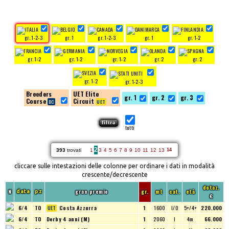
gr. 1-2-3
gr. 1
gr. 1-2-3
gr. 1
gr. 1-2
gr. 1-2
gr. 1-2
gr. 1-2
gr. 2
gr. 2
gr. 1-2
gr. 1-2-3
Breeders
UET Elite
gr. 1
gr. 2
gr. 3
Course
Circuit
tutti
2
393
trovati
1
3
4
5
6
7
8
9
10
11
12
13
14
cliccare sulle intestazioni delle colonne per ordinare i dati in modalità
crescente/decrescente
dotaz.
N
gran premio
gr.
mt
cat.
età
data
pz
€
6/4
TO
Costa Azzurra
1
1600
I/O
5+/4+
220.000
6/4
TO
Derby 4 anni (M)
1
2060
I
4m
66.000