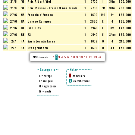
21/6
VI
Prix Albert Viel
1
2700
I
3/fm
200.000
21/6
VI
Prix D'essai - Etrier 3 Ans Finale
1
2700
I/M
3/fm
200.000
27/6
NA
Freccia d'Europa
1
1600
I/O
4+
165.000
27/6
NA
Unione Europea
1
2080
E
4
165.000
27/6
BE
E3 Fillies
1
2140
E
3/f
175.000
27/6
BE
E3
1
2140
E
3/mc
175.000
2/7
HA
Sprintermästaren
1
1609
O
4
210.000
2/7
HA
Stosprintern
1
1609
O
4 f
158.000
2
393
trovati
1
3
4
5
6
7
8
9
10
11
12
13
14
Categorie
Note
E
= europei
da definire
1
I
= indigeni
da confermare
2
O
= ogni paese
M
= montè