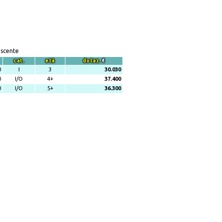
escente
cat.
età
dotaz.
€
0
I
3
30.030
0
I/O
4+
37.400
0
I/O
5+
36.300