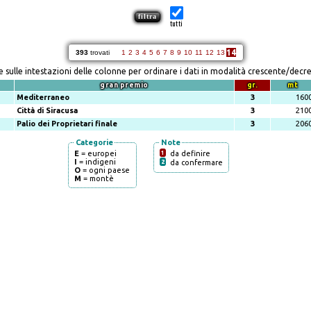
tutti
14
393
trovati
1
2
3
4
5
6
7
8
9
10
11
12
13
re sulle intestazioni delle colonne per ordinare i dati in modalità crescente/decr
gran premio
gr.
mt
Mediterraneo
3
160
Città di Siracusa
3
210
Palio dei Proprietari finale
3
206
Categorie
Note
E
= europei
1
da definire
I
= indigeni
2
da confermare
O
= ogni paese
M
= montè