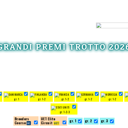
GRANDI PREMI TROTTO 202
gr. 1
gr. 1-2
gr. 1-2
gr. 1-2
gr. 1-2
gr. 1-2-3
Breeders
UET Elite
gr. 1
gr. 2
gr. 3
Course
Circuit