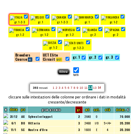
gr. 1-2-3
gr. 1
gr. 1-2-3
gr. 1
gr. 1-2
gr. 1-2
gr. 1-2
gr. 1-2
gr. 2
gr. 2
gr. 1-2
gr. 1-2-3
Breeders
UET Elite
gr. 1
gr. 2
gr. 3
Course
Circuit
tutti
12
393
trovati
1
2
3
4
5
6
7
8
9
10
11
13
14
cliccare sulle intestazioni delle colonne per ordinare i dati in modalità
crescente/decrescente
N
gran premio
gr.
mt
cat.
età
dotaz.
€
data
pz
31/12
AX
Sylvesterloppet
2
2640
O
70.000
6/1
BO
Vittoria
3
2460
I/O
5+/4+
35.200
11/1
SC
Nastro d'Oro
3
1600
E
4
35.200