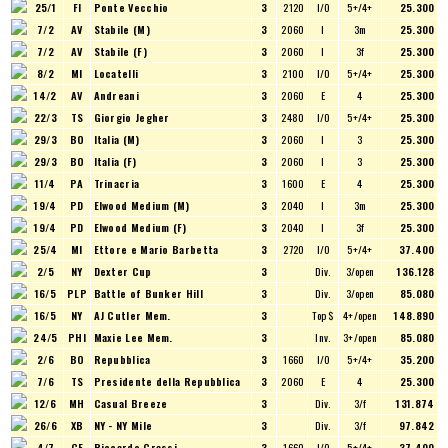
25/1
FI
Ponte Vecchio
3
2120
I/O
5+/4+
25.300
7/2
AV
Stabile (M)
3
2060
I
3m
25.300
7/2
AV
Stabile (F)
3
2060
I
3f
25.300
8/2
MI
Locatelli
3
2100
I/O
5+/4+
25.300
14/2
AV
Andreani
3
2060
E
4
25.300
22/3
TS
Giorgio Jegher
3
2480
I/O
5+/4+
25.300
29/3
BO
Italia (M)
3
2060
I
3
25.300
29/3
BO
Italia (F)
3
2060
I
3
25.300
11/4
PA
Trinacria
3
1600
E
4
25.300
19/4
PD
Elwood Medium (M)
3
2040
I
3m
25.300
19/4
PD
Elwood Medium (F)
3
2040
I
3f
25.300
25/4
MI
Ettore e Mario Barbetta
3
2720
I/O
5+/4+
37.400
2/5
NY
Dexter Cup
3
Div.
3/open
136.128
16/5
PLP
Battle of Bunker Hill
3
Div.
3/open
85.080
16/5
NY
AJ Cutler Mem.
3
Top $
4+/open
148.890
24/5
PHI
Maxie Lee Mem.
3
Inv.
3+/open
85.080
2/6
BO
Repubblica
3
1660
I/O
5+/4+
35.200
7/6
TS
Presidente della Repubblica
3
2060
E
4
25.300
12/6
MH
Casual Breeze
3
Div.
3/f
131.874
26/6
XB
NY - NY Mile
3
Div.
3/f
97.842
4/7
CE
Riccardo Grassi
3
1660
I/O
5+/4+
37.400