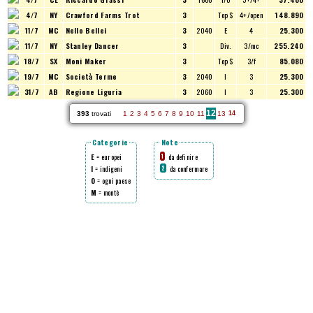
4/7
NY
Crawford Farms Trot
3
Top $
4+/open
148.890
11/7
MC
Nello Bellei
3
2040
E
4
25.300
11/7
NY
Stanley Dancer
3
Div.
3/mc
255.240
18/7
SX
Moni Maker
3
Top $
3/f
85.080
19/7
MC
Società Terme
3
2040
I
3
25.300
31/7
AB
Regione Liguria
3
2060
I
3
25.300
12
393
trovati
1
2
3
4
5
6
7
8
9
10
11
13
14
Categorie
Note
E
= europei
da definire
1
I
= indigeni
da confermare
2
O
= ogni paese
M
= montè