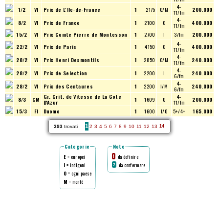
4-
1/2
VI
Prix de L'Ile-de-France
1
2175
O/M
200.000
11/fm
4-
8/2
VI
Prix de France
1
2100
O
400.000
11/fm
15/2
VI
Prix Comte Pierre de Montesson
1
2700
I
3/fm
200.000
4-
22/2
VI
Prix de Paris
1
4150
O
400.000
11/fm
4-
28/2
VI
Prix Henri Desmontils
1
2850
O/M
240.000
11/fm
4-
28/2
VI
Prix de Selection
1
2200
I
240.000
6/fm
4-
28/2
VI
Prix des Centaures
1
2200
I/M
240.000
6/fm
Gr. Crit. de Vitesse de La Cote
4-
8/3
CM
1
1609
O
200.000
D'Azur
11/fm
15/3
FI
Duomo
1
1600
I/O
5+/4+
165.000
1
393
trovati
2
3
4
5
6
7
8
9
10
11
12
13
14
Categorie
Note
E
= europei
da definire
1
I
= indigeni
da confermare
2
O
= ogni paese
M
= montè