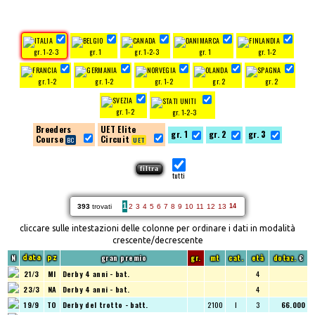
gr. 1-2-3
gr. 1
gr. 1-2-3
gr. 1
gr. 1-2
gr. 1-2
gr. 1-2
gr. 1-2
gr. 2
gr. 2
gr. 1-2
gr. 1-2-3
Breeders
UET Elite
gr. 1
gr. 2
gr. 3
Course
Circuit
tutti
1
393
trovati
2
3
4
5
6
7
8
9
10
11
12
13
14
cliccare sulle intestazioni delle colonne per ordinare i dati in modalità
crescente/decrescente
N
gran premio
gr.
mt
cat.
età
dotaz.
€
data
pz
21/3
MI
Derby 4 anni - bat.
4
23/3
NA
Derby 4 anni - bat.
4
19/9
TO
Derby del trotto - batt.
2100
I
3
66.000