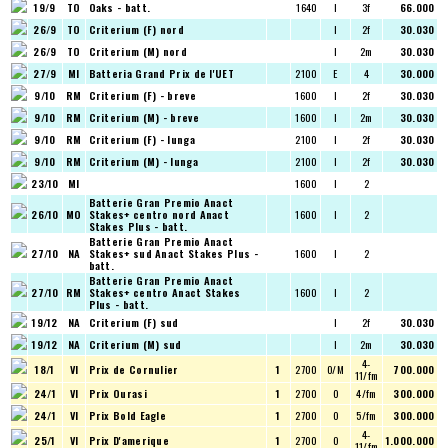
19/9
TO
Oaks - batt.
1640
I
3f
66.000
26/9
TO
Criterium (F) nord
I
2f
30.030
26/9
TO
Criterium (M) nord
I
2m
30.030
27/9
MI
Batteria Grand Prix de l'UET
2100
E
4
30.000
9/10
RM
Criterium (F) - breve
1600
I
2f
30.030
9/10
RM
Criterium (M) - breve
1600
I
2m
30.030
9/10
RM
Criterium (F) - lunga
2100
I
2f
30.030
9/10
RM
Criterium (M) - lunga
2100
I
2f
30.030
23/10
MI
1600
I
2
Batterie Gran Premio Anact
26/10
MO
Stakes+ centro nord
Anact
1600
I
2
Stakes Plus - batt.
Batterie Gran Premio Anact
27/10
NA
Stakes+ sud
Anact Stakes Plus -
1600
I
2
batt.
Batterie Gran Premio Anact
27/10
RM
Stakes+ centro
Anact Stakes
1600
I
2
Plus - batt.
19/12
NA
Criterium (F) sud
I
2f
30.030
19/12
NA
Criterium (M) sud
I
2m
30.030
4-
18/1
VI
Prix de Cornulier
1
2700
O/M
700.000
11/fm
24/1
VI
Prix Ourasi
1
2700
O
4/fm
300.000
24/1
VI
Prix Bold Eagle
1
2700
O
5/fm
300.000
4-
25/1
VI
Prix D'amerique
1
2700
O
1.000.000
11/fm