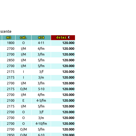
escente
mt
cat.
età
dotaz.
€
1800
O
4-11
120.000
2700
I/M
4/fm
120.000
2700
I/M
3/fm
120.000
2850
I/M
5/fm
120.000
2700
I/M
5/fm
120.000
2175
I
3/f
120.000
2175
I
3/m
120.000
2700
I/M
3/fm
120.000
2175
O/M
5-10
120.000
2700
I/M
4/fm
120.000
2100
E
4-5/fm
120.000
2175
I/M
5/fm
120.000
2700
O
3/f
120.000
2700
O
3/m
120.000
2700
O
4-10/fm
120.000
2700
O/M
5/fm
120.000
2850
O/M
6-10
120.000