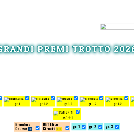
GRANDI PREMI TROTTO 202
gr. 1
gr. 1-2
gr. 1-2
gr. 1-2
gr. 1-2
gr. 1-2-3
Breeders
UET Elite
gr. 1
gr. 2
gr. 3
Course
Circuit