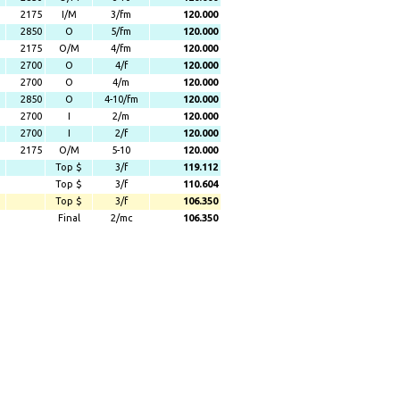
2175
I/M
3/fm
120.000
2850
O
5/fm
120.000
2175
O/M
4/fm
120.000
2700
O
4/f
120.000
2700
O
4/m
120.000
2850
O
4-10/fm
120.000
2700
I
2/m
120.000
2700
I
2/f
120.000
2175
O/M
5-10
120.000
Top $
3/f
119.112
Top $
3/f
110.604
Top $
3/f
106.350
Final
2/mc
106.350