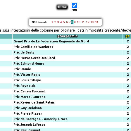
tutti
8
393
trovati
1
2
3
4
5
6
7
9
10
11
12
13
14
re sulle intestazioni delle colonne per ordinare i dati in modalità crescente/decr
gran premio
gr.
Grand Prix de La Federation Regionale du Nord
2
Prix Camille de Wazieres
2
Prix de Basly
2
Prix Herve Ceran-Maillard
2
Prix Edmond Henry
2
Prix Uranie
2
Prix Victor Regis
2
Prix Louis Tillaye
2
Prix Reynolds
2
Prix Ceneri Forcinal
2
Prix Marcel Laurent
2
Prix Xavier de Saint Palais
2
Prix Guy Deloison
2
Prix Pierre Plazen
2
Prix de Bretagne - Amerique race
2
Prix Joseph Lafosse
2
Prix Paul Buquet
2