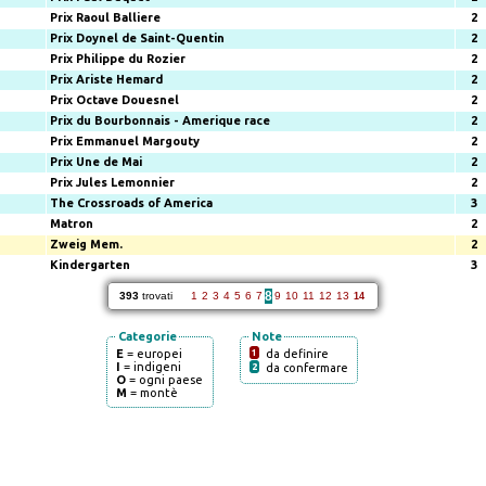
Prix Raoul Balliere
2
Prix Doynel de Saint-Quentin
2
Prix Philippe du Rozier
2
Prix Ariste Hemard
2
Prix Octave Douesnel
2
Prix du Bourbonnais - Amerique race
2
Prix Emmanuel Margouty
2
Prix Une de Mai
2
Prix Jules Lemonnier
2
The Crossroads of America
3
Matron
2
Zweig Mem.
2
Kindergarten
3
8
393
trovati
1
2
3
4
5
6
7
9
10
11
12
13
14
Categorie
Note
E
= europei
1
da definire
I
= indigeni
2
da confermare
O
= ogni paese
M
= montè