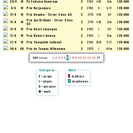
20/3
VI
Px Felicien Gauvreau
2
2700
I/M
3/m
120.000
4/4
VI
Prix Kerjacques
2
2700
O
6-11
120.000
11/4
VI
Prix Hemine - Etrier 3 Ans Q4
2
2175
I/M
3/f
120.000
Prix Gai Brillant - Etrier 3 Ans
11/4
VI
2
2175
I/M
3/m
120.000
Q3
11/4
VI
Prix Henri Levesque
2
2700
I
5/f
120.000
11/4
VI
Prix Robert Auvray
2
2700
I
5/m
120.000
17/4
VI
Prix Theophile Lallouet
2
2700
O/M
5-11
120.000
18/4
EN
Prix de Tonnac-Villeneuve
2
2875
I
4/fm
120.000
6
393
trovati
1
2
3
4
5
7
8
9
10
11
12
13
14
Categorie
Note
E
= europei
da definire
1
I
= indigeni
da confermare
2
O
= ogni paese
M
= montè