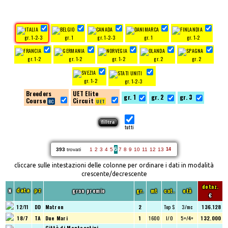
gr. 1-2-3
gr. 1
gr. 1-2-3
gr. 1
gr. 1-2
gr. 1-2
gr. 1-2
gr. 1-2
gr. 2
gr. 2
gr. 1-2
gr. 1-2-3
Breeders
UET Elite
gr. 1
gr. 2
gr. 3
Course
Circuit
tutti
6
393
trovati
1
2
3
4
5
7
8
9
10
11
12
13
14
cliccare sulle intestazioni delle colonne per ordinare i dati in modalità
crescente/decrescente
dotaz.
N
gran premio
gr.
mt
cat.
età
data
pz
€
12/11
DD
Matron
2
Top $
3/mc
136.128
18/7
TA
Due Mari
1
1600
I/O
5+/4+
132.000
Città di Montecatini