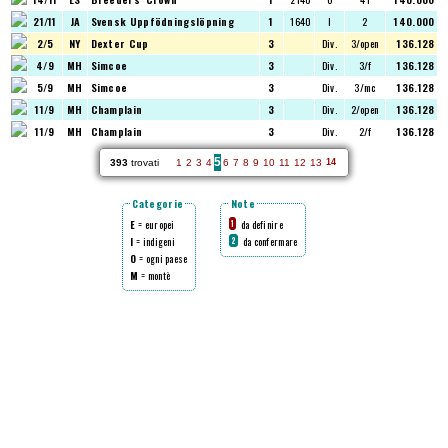
21/11
JA
Svensk Uppfödningslöpning
1
1640
I
2
140.000
2/5
NY
Dexter Cup
3
Div.
3/open
136.128
4/9
MH
Simcoe
3
Div.
3/f
136.128
5/9
MH
Simcoe
3
Div.
3/mc
136.128
11/9
MH
Champlain
3
Div.
2/open
136.128
11/9
MH
Champlain
3
Div.
2/f
136.128
5
393
trovati
1
2
3
4
6
7
8
9
10
11
12
13
14
Categorie
Note
E
= europei
da definire
1
I
= indigeni
da confermare
2
O
= ogni paese
M
= montè