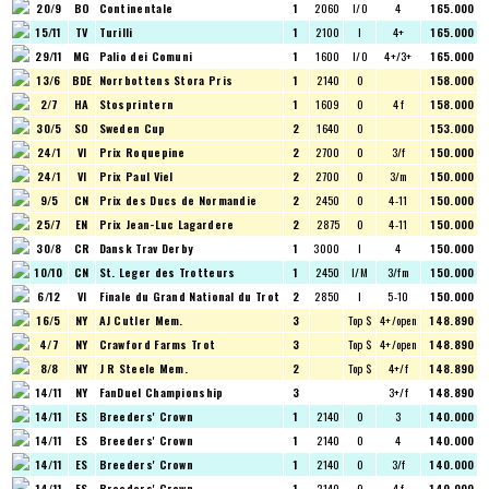
20/9
BO
Continentale
1
2060
I/O
4
165.000
15/11
TV
Turilli
1
2100
I
4+
165.000
29/11
MG
Palio dei Comuni
1
1600
I/O
4+/3+
165.000
13/6
BDE
Norrbottens Stora Pris
1
2140
O
158.000
2/7
HA
Stosprintern
1
1609
O
4 f
158.000
30/5
SO
Sweden Cup
2
1640
O
153.000
24/1
VI
Prix Roquepine
2
2700
O
3/f
150.000
24/1
VI
Prix Paul Viel
2
2700
O
3/m
150.000
9/5
CN
Prix des Ducs de Normandie
2
2450
O
4-11
150.000
25/7
EN
Prix Jean-Luc Lagardere
2
2875
O
4-11
150.000
30/8
CR
Dansk Trav Derby
1
3000
I
4
150.000
10/10
CN
St. Leger des Trotteurs
1
2450
I/M
3/fm
150.000
6/12
VI
Finale du Grand National du Trot
2
2850
I
5-10
150.000
16/5
NY
AJ Cutler Mem.
3
Top $
4+/open
148.890
4/7
NY
Crawford Farms Trot
3
Top $
4+/open
148.890
8/8
NY
J R Steele Mem.
2
Top $
4+/f
148.890
14/11
NY
FanDuel Championship
3
3+/f
148.890
14/11
ES
Breeders' Crown
1
2140
O
3
140.000
14/11
ES
Breeders' Crown
1
2140
O
4
140.000
14/11
ES
Breeders' Crown
1
2140
O
3/f
140.000
14/11
ES
Breeders' Crown
1
2140
O
4 f
140.000