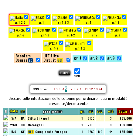
gr. 1-2-3
gr. 1
gr. 1-2-3
gr. 1
gr. 1-2
gr. 1-2
gr. 1-2
gr. 1-2
gr. 2
gr. 2
gr. 1-2
gr. 1-2-3
Breeders
UET Elite
gr. 1
gr. 2
gr. 3
Course
Circuit
tutti
5
393
trovati
1
2
3
4
6
7
8
9
10
11
12
13
14
cliccare sulle intestazioni delle colonne per ordinare i dati in modalità
crescente/decrescente
N
gran premio
gr.
mt
cat.
età
dotaz.
€
data
pz
5/7
NA
Città di Napol
1
2100
I
3
165.000
29/8
CD
Marangoni
1
2100
I
3
165.000
5/9
CE
Campionato Europeo
1
1660
I/O
4+
165.000