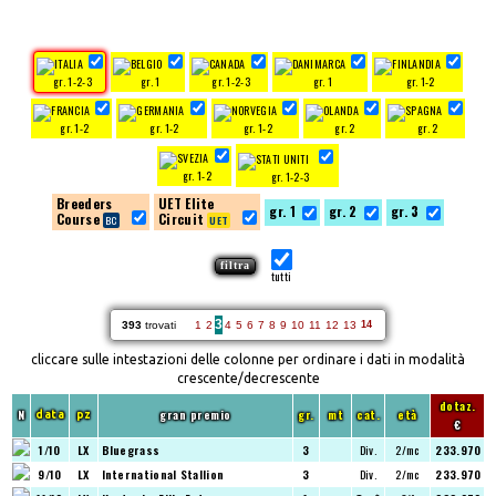
gr. 1-2-3
gr. 1
gr. 1-2-3
gr. 1
gr. 1-2
gr. 1-2
gr. 1-2
gr. 1-2
gr. 2
gr. 2
gr. 1-2
gr. 1-2-3
Breeders
UET Elite
gr. 1
gr. 2
gr. 3
Course
Circuit
tutti
3
393
trovati
1
2
4
5
6
7
8
9
10
11
12
13
14
cliccare sulle intestazioni delle colonne per ordinare i dati in modalità
crescente/decrescente
dotaz.
N
gran premio
gr.
mt
cat.
età
data
pz
€
1/10
LX
Bluegrass
3
Div.
2/mc
233.970
9/10
LX
International Stallion
3
Div.
2/mc
233.970