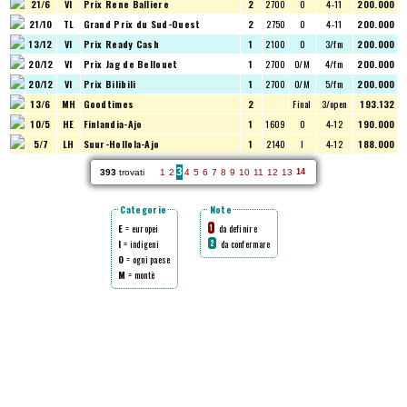
21/6
VI
Prix Rene Balliere
2
2700
O
4-11
200.000
21/10
TL
Grand Prix du Sud-Ouest
2
2750
O
4-11
200.000
13/12
VI
Prix Ready Cash
1
2100
O
3/fm
200.000
20/12
VI
Prix Jag de Bellouet
1
2700
O/M
4/fm
200.000
20/12
VI
Prix Bilibili
1
2700
O/M
5/fm
200.000
13/6
MH
Goodtimes
2
Final
3/open
193.132
10/5
HE
Finlandia-Ajo
1
1609
O
4-12
190.000
5/7
LH
Suur-Hollola-Ajo
1
2140
I
4-12
188.000
3
393
trovati
1
2
4
5
6
7
8
9
10
11
12
13
14
Categorie
Note
E
= europei
da definire
1
I
= indigeni
da confermare
2
O
= ogni paese
M
= montè