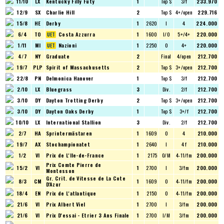
11/10
LX
Kentucky Filly Futy
1
Top $
3/f
233.970
12/9
SX
Charlie Hill
2
Top $
4+/open
229.716
15/8
HE
Derby
1
2620
I
4
224.000
6/4
TO
Costa Azzurra
1
1600
I/O
5+/4+
220.000
1/11
MI
Nazioni
1
2250
O
4+
220.000
4/7
NY
Graduate
2
Final
4/open
212.700
19/7
PLP
Spirit of Massachusetts
2
Top $
3+/open
212.700
22/8
PN
Delmonica Hanover
1
Top $
3/f
212.700
2/10
LX
Bluegrass
3
Div.
2/f
212.700
3/10
DY
Dayton Trotting Derby
2
Top $
3+/open
212.700
3/10
DY
Dayton Oaks Derby
1
Top $
3+/f
212.700
10/10
LX
International Stallion
3
Div.
2/f
212.700
2/7
HA
Sprintermästaren
1
1609
O
4
210.000
19/7
AX
Stochampionatet
1
2640
I
4 f
210.000
1/2
VI
Prix de L'Ile-de-France
1
2175
O/M
4-11/fm
200.000
Prix Comte Pierre de
15/2
VI
1
2700
I
3/fm
200.000
Montesson
Gr. Crit. de Vitesse de La Cote
8/3
CM
1
1609
O
4-11/fm
200.000
D'Azur
18/4
EN
Prix de L'atlantique
1
2150
O
4-11/fm
200.000
21/6
VI
Prix Albert Viel
1
2700
I
3/fm
200.000
21/6
VI
Prix D'essai - Etrier 3 Ans Finale
1
2700
I/M
3/fm
200.000