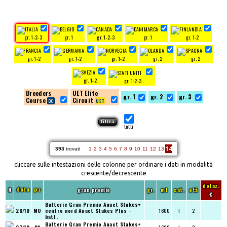
gr. 1-2-3
gr. 1
gr. 1-2-3
gr. 1
gr. 1-2
gr. 1-2
gr. 1-2
gr. 1-2
gr. 2
gr. 2
gr. 1-2
gr. 1-2-3
Breeders
UET Elite
gr. 1
gr. 2
gr. 3
Course
Circuit
tutti
14
393
trovati
1
2
3
4
5
6
7
8
9
10
11
12
13
cliccare sulle intestazioni delle colonne per ordinare i dati in modalità
crescente/decrescente
dotaz.
N
gran premio
gr.
mt
cat.
età
data
pz
€
Batterie Gran Premio Anact Stakes+
26/10
MO
centro nord
Anact Stakes Plus -
1600
I
2
batt.
Batterie Gran Premio Anact Stakes+