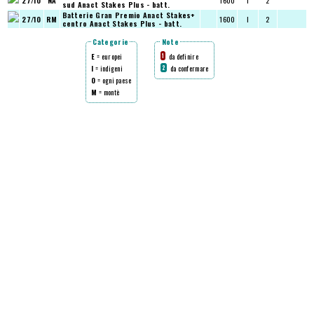
27/10
NA
1600
I
2
sud
Anact Stakes Plus - batt.
Batterie Gran Premio Anact Stakes+
27/10
RM
1600
I
2
centro
Anact Stakes Plus - batt.
Categorie
Note
E
= europei
da definire
1
I
= indigeni
da confermare
2
O
= ogni paese
M
= montè