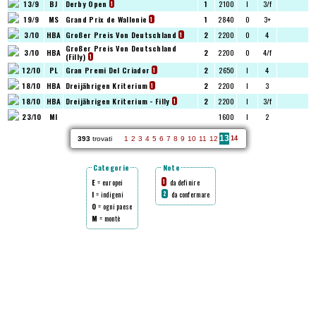
13/9
BJ
Derby Open
1
2100
I
3/f
1
19/9
MS
Grand Prix de Wallonie
1
2840
O
3+
1
3/10
HBA
Großer Preis Von Deutschland
2
2200
O
4
1
Großer Preis Von Deutschland
3/10
HBA
2
2200
O
4/f
(Filly)
1
12/10
PL
Gran Premi Del Criador
2
2650
I
4
1
18/10
HBA
Dreijährigen Kriterium
2
2200
I
3
1
18/10
HBA
Dreijährigen Kriterium - Filly
2
2200
I
3/f
1
23/10
MI
1600
I
2
13
393
trovati
1
2
3
4
5
6
7
8
9
10
11
12
14
Categorie
Note
E
= europei
da definire
1
I
= indigeni
da confermare
2
O
= ogni paese
M
= montè