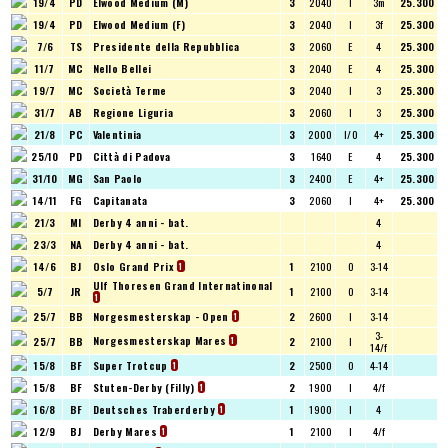
19/4
PD
Elwood Medium (M)
3
2040
I
3m
25.300
19/4
PD
Elwood Medium (F)
3
2040
I
3f
25.300
7/6
TS
Presidente della Repubblica
3
2060
E
4
25.300
11/7
MC
Nello Bellei
3
2040
E
4
25.300
19/7
MC
Società Terme
3
2040
I
3
25.300
31/7
AB
Regione Liguria
3
2060
I
3
25.300
21/8
PC
Valentinia
3
2000
I/O
4+
25.300
25/10
PD
Città di Padova
3
1640
E
4
25.300
31/10
MG
San Paolo
3
2400
E
4+
25.300
14/11
FG
Capitanata
3
2060
I
4+
25.300
21/3
MI
Derby 4 anni - bat.
4
23/3
NA
Derby 4 anni - bat.
4
14/6
BJ
Oslo Grand Prix
1
2100
O
3-14
1
Ulf Thoresen Grand Internatinonal
5/7
JR
1
2100
O
3-14
1
25/7
BB
Norgesmesterskap - Open
2
2600
I
3-14
1
3-
Norgesmesterskap Mares
25/7
BB
2
2100
I
1
14/f
15/8
BF
Super Trotcup
2
2500
O
4-14
1
15/8
BF
Stuten-Derby (Filly)
2
1900
I
4/f
1
16/8
BF
Deutsches Traberderby
1
1900
I
4
1
12/9
BJ
Derby Mares
1
2100
I
4/f
1