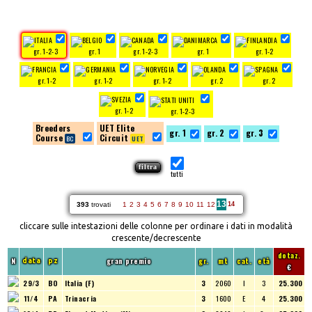
gr. 1-2-3
gr. 1
gr. 1-2-3
gr. 1
gr. 1-2
gr. 1-2
gr. 1-2
gr. 1-2
gr. 2
gr. 2
gr. 1-2
gr. 1-2-3
Breeders
UET Elite
gr. 1
gr. 2
gr. 3
Course
Circuit
tutti
13
393
trovati
1
2
3
4
5
6
7
8
9
10
11
12
14
cliccare sulle intestazioni delle colonne per ordinare i dati in modalità
crescente/decrescente
dotaz.
N
gran premio
gr.
mt
cat.
età
data
pz
€
29/3
BO
Italia (F)
3
2060
I
3
25.300
11/4
PA
Trinacria
3
1600
E
4
25.300