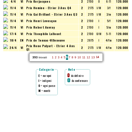
4/4
VI
Prix Kerjacques
2
2700
O
6-11
120.000
11/4
VI
Prix Hemine - Etrier 3 Ans Q4
2
2175
I/M
3/f
120.000
11/4
VI
Prix Gai Brillant - Etrier 3 Ans Q3
2
2175
I/M
3/m
120.000
11/4
VI
Prix Henri Levesque
2
2700
I
5/f
120.000
11/4
VI
Prix Robert Auvray
2
2700
I
5/m
120.000
17/4
VI
Prix Theophile Lallouet
2
2700
O/M
5-11
120.000
18/4
EN
Prix de Tonnac-Villeneuve
2
2875
I
4/fm
120.000
Prix Rene Palyart - Etrier 4 Ans
24/4
VI
2
2175
I/M
4/fm
120.000
Q1
6
393
trovati
1
2
3
4
5
7
8
9
10
11
12
13
14
Categorie
Note
E
= europei
da definire
1
I
= indigeni
da confermare
2
O
= ogni paese
M
= montè