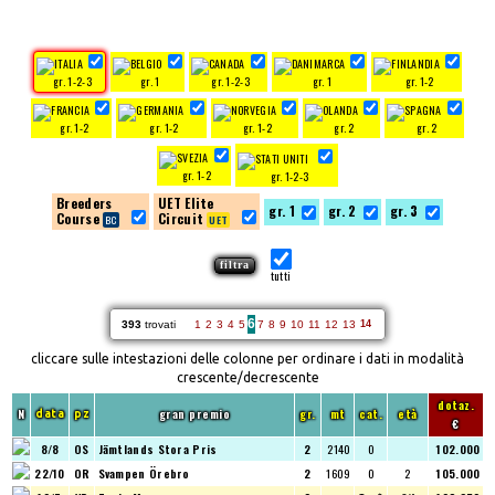
gr. 1-2-3
gr. 1
gr. 1-2-3
gr. 1
gr. 1-2
gr. 1-2
gr. 1-2
gr. 1-2
gr. 2
gr. 2
gr. 1-2
gr. 1-2-3
Breeders
UET Elite
gr. 1
gr. 2
gr. 3
Course
Circuit
tutti
6
393
trovati
1
2
3
4
5
7
8
9
10
11
12
13
14
cliccare sulle intestazioni delle colonne per ordinare i dati in modalità
crescente/decrescente
dotaz.
N
gran premio
gr.
mt
cat.
età
data
pz
€
8/8
OS
Jämtlands Stora Pris
2
2140
O
102.000
22/10
OR
Svampen Örebro
2
1609
O
2
105.000