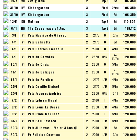
19/7
VD
Zweig Mem.
2
Top $
3/f
106.350
31/10
NY
Kindergarten
3
Final
2/mc
106.350
31/10
NY
Kindergarten
3
Final
2/f
106.350
12/11
DD
Matron
2
Top $
3/f
110.604
6/11
HH
The Crossroads of Am.
3
Top $
3/f
119.112
3/1
VI
Prix Maurice de Gheest
2
2175
O
3/m
120.000
4/1
VI
Prix Gelinotte
2
2175
O
3/f
120.000
4/1
VI
Prix Charles Tiercelin
2
2700
O
4/fm
120.000
4-
4/1
VI
Prix du Calvados
2
2850
O/M
120.000
11/fm
10/1
VI
Prix de Croix
2
2850
O
5/fm
120.000
4-
11/1
VI
Prix de Belgique
2
2850
O
120.000
11/fm
17/1
VI
Prix de Pardieu
2
2175
I/M
4/fm
120.000
25/1
VI
Prix Camille Blaisot
2
2175
I/M
5/fm
120.000
25/1
VI
Prix Jacques Andrieu
2
2850
O/M
5-11
120.000
7/2
VI
Prix Ephrem Houel
2
2100
I
4/fm
120.000
8/2
VI
Prix Louis Le Bourg
2
2850
I/M
4/fm
120.000
8/2
VI
Prix Ovide Moulinet
2
2700
I
5/fm
120.000
13/2
VI
Prix Paul Bastard
2
2700
I/M
5/fm
120.000
20/3
VI
Prix Ali Hawas - Etrier 3 Ans Q1
2
2700
I/M
3/f
120.000
20/3
VI
Px Felicien Gauvreau
2
2700
I/M
3/m
120.000