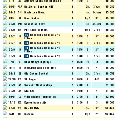
11/7
AJ
Årjängs Stora Sprinterlopp
2
1640
O
85.000
16/5
PLP
Battle of Bunker Hill
3
Div.
3/open
85.080
24/5
PHI
Maxie Lee Mem.
3
Inv.
3+/open
85.080
18/7
SX
Moni Maker
3
Top $
3/f
85.080
22/8
PN
Sebastian K Inv.
3
Inv.
4+/open
85.080
25/9
HH
Phil Langley Mem.
3
Top $
3/mc
85.080
Breeders Course 3 YO
28/7
JA
2
1640
E
3/f
88.000
Fillies
28/7
JA
Breeders Course 3 YO
2
1640
E
3/mc
88.000
Breeders Course 2 YO
30/9
JA
2
1640
E
2/f
88.000
Fillies
30/9
JA
Breeders Course 2 YO
2
1640
E
2/mc
88.000
1/11
MI
Orsi Mangelli (filly)
2
1600
I/O
3f
88.000
15/11
TV
Mem.Domenico Toniatti
2
1609
I/O
4
88.000
24/9
DL
Old Oaken Bucket
3
Div.
3/mc
88.058
24/10
PO
St. Leger
2
2600
I
4-12
90.000
26/9
AY
Svenskt Mästerskap
2
2640
I
91.000
26/9
AY
Sto-Sm
2
2140
I
f
91.000
19/9
LL
Villinmiehen Tammakilpa
2
2100
I
4 f
92.800
17/10
KO
Kymenlaakso-Ajo
2
2100
I
3
96.000
26/6
XB
NY - NY Mile
3
Div.
3/f
97.842
5/11
DD
Matron
3
Top $
2/f
97.842