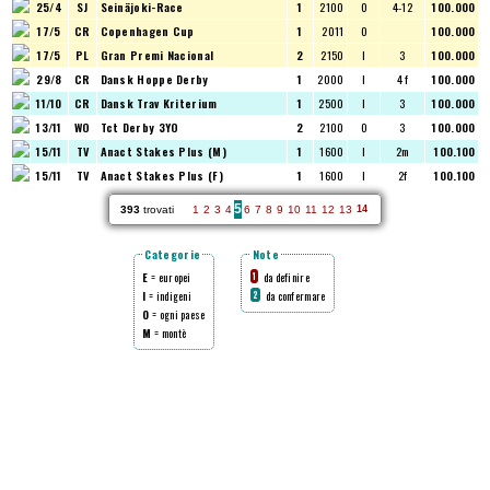
25/4
SJ
Seinäjoki-Race
1
2100
O
4-12
100.000
17/5
CR
Copenhagen Cup
1
2011
O
100.000
17/5
PL
Gran Premi Nacional
2
2150
I
3
100.000
29/8
CR
Dansk Hoppe Derby
1
2000
I
4 f
100.000
11/10
CR
Dansk Trav Kriterium
1
2500
I
3
100.000
13/11
WO
Tct Derby 3YO
2
2100
O
3
100.000
15/11
TV
Anact Stakes Plus (M)
1
1600
I
2m
100.100
15/11
TV
Anact Stakes Plus (F)
1
1600
I
2f
100.100
5
393
trovati
1
2
3
4
6
7
8
9
10
11
12
13
14
Categorie
Note
E
= europei
da definire
1
I
= indigeni
da confermare
2
O
= ogni paese
M
= montè