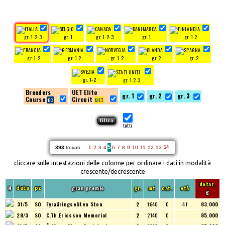
gr. 1-2-3
gr. 1
gr. 1-2-3
gr. 1
gr. 1-2
gr. 1-2
gr. 1-2
gr. 1-2
gr. 2
gr. 2
gr. 1-2
gr. 1-2-3
Breeders
UET Elite
gr. 1
gr. 2
gr. 3
Course
Circuit
tutti
5
393
trovati
1
2
3
4
6
7
8
9
10
11
12
13
14
cliccare sulle intestazioni delle colonne per ordinare i dati in modalità
crescente/decrescente
dotaz.
N
gran premio
gr.
mt
cat.
età
data
pz
€
31/5
SO
Fyraåringseliten Ston
2
1640
O
4 f
83.000
28/3
SO
C.Th.Ericsson Memorial
2
2140
O
85.000