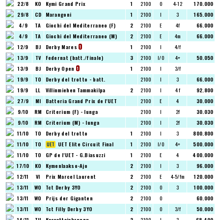
22/8
KO
Kymi Grand Prix
1
2100
O
4-12
170.000
29/8
CD
Marangoni
1
2100
I
3
165.000
4/9
TA
Giochi del Mediterraneo (F)
2
2100
E
4f
66.000
4/9
TA
Giochi del Mediterraneo (M)
2
2100
E
4m
66.000
12/9
BJ
Derby Mares
1
2100
I
4/f
1
13/9
TV
Federnat (batt./finale)
3
2100
I/O
4+
50.050
13/9
BJ
Derby Open
1
2100
I
3/f
1
19/9
TO
Derby del trotto - batt.
2100
I
3
66.000
19/9
LL
Villinmiehen Tammakilpa
2
2100
I
4 f
92.800
27/9
MI
Batteria Grand Prix de l'UET
2100
E
4
30.000
9/10
RM
Criterium (F) - lunga
2100
I
2f
30.030
9/10
RM
Criterium (M) - lunga
2100
I
2f
30.030
11/10
TO
Derby del trotto
1
2100
I
3
800.800
11/10
TO
UET Elite Circuit Final
1
2100
I/O
4+
500.000
11/10
TO
GP de l'UET - G.Biasuzzi
1
2100
E
4
400.000
17/10
KO
Kymenlaakso-Ajo
2
2100
I
3
96.000
12/11
VI
Prix Marcel Laurent
2
2100
E
4-5/fm
120.000
13/11
WO
Tct Derby 3YO
2
2100
O
3
100.000
13/11
WO
Prijs der Giganten
2
2100
O
60.000
13/11
WO
Tct Filly Derby 3YO
2
2100
O
3/f
50.000
14/11
TU
Kasvattajakruunu
2
2100
I
3
68.400