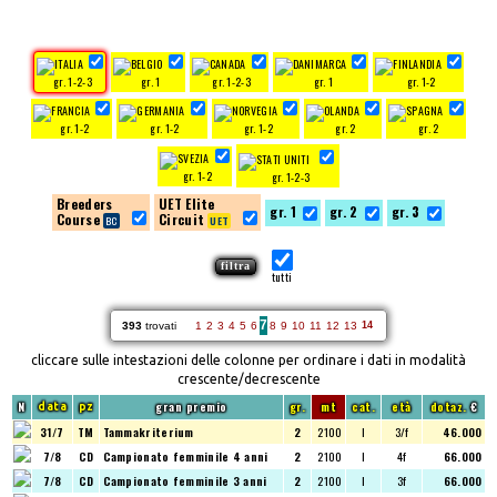
gr. 1-2-3
gr. 1
gr. 1-2-3
gr. 1
gr. 1-2
gr. 1-2
gr. 1-2
gr. 1-2
gr. 2
gr. 2
gr. 1-2
gr. 1-2-3
Breeders
UET Elite
gr. 1
gr. 2
gr. 3
Course
Circuit
tutti
7
393
trovati
1
2
3
4
5
6
8
9
10
11
12
13
14
cliccare sulle intestazioni delle colonne per ordinare i dati in modalità
crescente/decrescente
N
gran premio
gr.
mt
cat.
età
dotaz.
€
data
pz
31/7
TM
Tammakriterium
2
2100
I
3/f
46.000
7/8
CD
Campionato femminile 4 anni
2
2100
I
4f
66.000
7/8
CD
Campionato femminile 3 anni
2
2100
I
3f
66.000