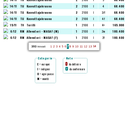
14/11
TU
Kasvattajakruunu
2
2100
I
4
68.400
14/11
TU
Kasvattajakruunu
2
2100
I
3/f
68.400
14/11
TU
Kasvattajakruunu
2
2100
I
4 f
68.400
15/11
TV
Turilli
1
2100
I
4+
165.000
6/12
RM
Allevatori - MASAF (M)
1
2100
I
2m
180.400
6/12
RM
Allevatori - MASAF (F)
1
2100
I
2f
180.400
7
393
trovati
1
2
3
4
5
6
8
9
10
11
12
13
14
Categorie
Note
E
= europei
da definire
1
I
= indigeni
da confermare
2
O
= ogni paese
M
= montè