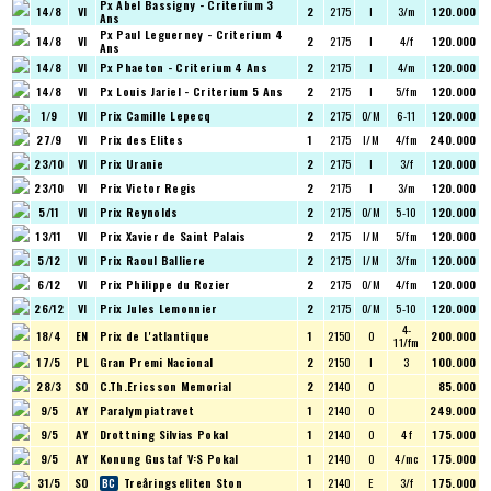
Px Abel Bassigny - Criterium 3
14/8
VI
2
2175
I
3/m
120.000
Ans
Px Paul Leguerney - Criterium 4
14/8
VI
2
2175
I
4/f
120.000
Ans
14/8
VI
Px Phaeton - Criterium 4 Ans
2
2175
I
4/m
120.000
14/8
VI
Px Louis Jariel - Criterium 5 Ans
2
2175
I
5/fm
120.000
1/9
VI
Prix Camille Lepecq
2
2175
O/M
6-11
120.000
27/9
VI
Prix des Elites
1
2175
I/M
4/fm
240.000
23/10
VI
Prix Uranie
2
2175
I
3/f
120.000
23/10
VI
Prix Victor Regis
2
2175
I
3/m
120.000
5/11
VI
Prix Reynolds
2
2175
O/M
5-10
120.000
13/11
VI
Prix Xavier de Saint Palais
2
2175
I/M
5/fm
120.000
5/12
VI
Prix Raoul Balliere
2
2175
I/M
3/fm
120.000
6/12
VI
Prix Philippe du Rozier
2
2175
O/M
4/fm
120.000
26/12
VI
Prix Jules Lemonnier
2
2175
O/M
5-10
120.000
4-
18/4
EN
Prix de L'atlantique
1
2150
O
200.000
11/fm
17/5
PL
Gran Premi Nacional
2
2150
I
3
100.000
28/3
SO
C.Th.Ericsson Memorial
2
2140
O
85.000
9/5
AY
Paralympiatravet
1
2140
O
249.000
9/5
AY
Drottning Silvias Pokal
1
2140
O
4 f
175.000
9/5
AY
Konung Gustaf V:S Pokal
1
2140
O
4/mc
175.000
31/5
SO
Treåringseliten Ston
1
2140
E
3/f
175.000