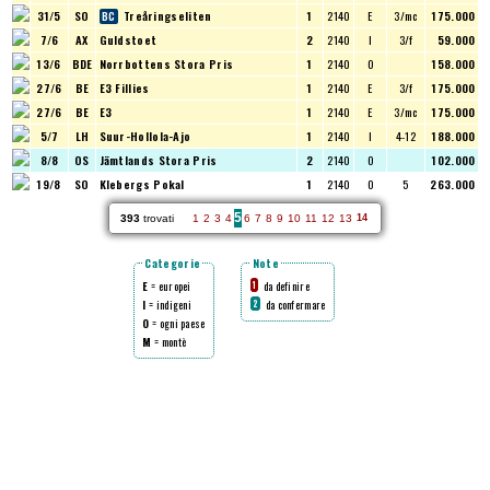
31/5
SO
Treåringseliten
1
2140
E
3/mc
175.000
7/6
AX
Guldstoet
2
2140
I
3/f
59.000
13/6
BDE
Norrbottens Stora Pris
1
2140
O
158.000
27/6
BE
E3 Fillies
1
2140
E
3/f
175.000
27/6
BE
E3
1
2140
E
3/mc
175.000
5/7
LH
Suur-Hollola-Ajo
1
2140
I
4-12
188.000
8/8
OS
Jämtlands Stora Pris
2
2140
O
102.000
19/8
SO
Klebergs Pokal
1
2140
O
5
263.000
5
393
trovati
1
2
3
4
6
7
8
9
10
11
12
13
14
Categorie
Note
E
= europei
da definire
1
I
= indigeni
da confermare
2
O
= ogni paese
M
= montè