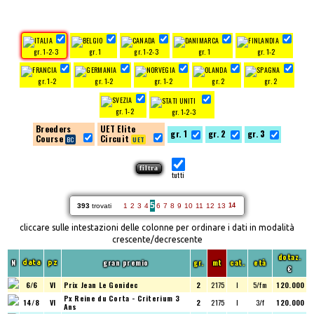
gr. 1-2-3
gr. 1
gr. 1-2-3
gr. 1
gr. 1-2
gr. 1-2
gr. 1-2
gr. 1-2
gr. 2
gr. 2
gr. 1-2
gr. 1-2-3
Breeders
UET Elite
gr. 1
gr. 2
gr. 3
Course
Circuit
tutti
5
393
trovati
1
2
3
4
6
7
8
9
10
11
12
13
14
cliccare sulle intestazioni delle colonne per ordinare i dati in modalità
crescente/decrescente
dotaz.
N
gran premio
gr.
mt
cat.
età
data
pz
€
6/6
VI
Prix Jean Le Gonidec
2
2175
I
5/fm
120.000
Px Reine du Corta - Criterium 3
14/8
VI
2
2175
I
3/f
120.000
Ans