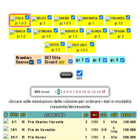
gr. 1-2-3
gr. 1
gr. 1-2-3
gr. 1
gr. 1-2
gr. 1-2
gr. 1-2
gr. 1-2
gr. 2
gr. 2
gr. 1-2
gr. 1-2-3
Breeders
UET Elite
gr. 1
gr. 2
gr. 3
Course
Circuit
tutti
2
393
trovati
1
3
4
5
6
7
8
9
10
11
12
13
14
cliccare sulle intestazioni delle colonne per ordinare i dati in modalità
crescente/decrescente
N
gran premio
gr.
mt
cat.
età
dotaz.
€
data
pz
4/1
VI
Prix Charles Tiercelin
2
2700
O
4/fm
120.000
4-
18/1
VI
Prix de Cornulier
1
2700
O/M
700.000
11/fm
24/1
VI
Prix Ourasi
1
2700
O
4/fm
300.000