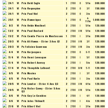
24/1
VI
Prix Bold Eagle
1
2700
O
5/fm
300.000
24/1
VI
Prix Roquepine
2
2700
O
3/f
150.000
24/1
VI
Prix Paul Viel
2
2700
O
3/m
150.000
4-
25/1
VI
Prix D'amerique
1
2700
O
1.000.000
11/fm
8/2
VI
Prix Ovide Moulinet
2
2700
I
5/fm
120.000
13/2
VI
Prix Paul Bastard
2
2700
I/M
5/fm
120.000
15/2
VI
Prix Comte Pierre de Montesson
1
2700
I
3/fm
200.000
20/3
VI
Prix Ali Hawas - Etrier 3 Ans Q1
2
2700
I/M
3/f
120.000
20/3
VI
Px Felicien Gauvreau
2
2700
I/M
3/m
120.000
4/4
VI
Prix Kerjacques
2
2700
O
6-11
120.000
11/4
VI
Prix Henri Levesque
2
2700
I
5/f
120.000
11/4
VI
Prix Robert Auvray
2
2700
I
5/m
120.000
17/4
VI
Prix Theophile Lallouet
2
2700
O/M
5-11
120.000
6/5
VI
Prix Masina
2
2700
I
3/f
120.000
6/5
VI
Prix Paul Karle
2
2700
I
3/m
120.000
29/5
VI
Prix Lavater - Etrier 4 Ans Q3
2
2700
I/M
4/fm
120.000
Prix Victor Cavey - Etrier 5 Ans
29/5
VI
2
2700
I/M
5/fm
120.000
Q3
6/6
VI
Prix Guy Le Gonidec
2
2700
I
4/f
120.000
6/6
VI
Prix Jules Thibault
2
2700
I
4/m
120.000
21/6
VI
Prix Albert Viel
1
2700
I
3/fm
200.000