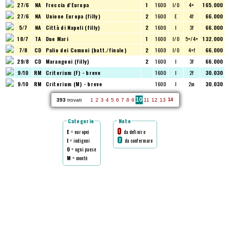
27/6
NA
Freccia d'Europa
1
1600
I/O
4+
165.000
27/6
NA
Unione Europa (filly)
2
1600
E
4f
66.000
5/7
NA
Città di Napoli (filly)
2
1600
I
3f
66.000
18/7
TA
Due Mari
1
1600
I/O
5+/4+
132.000
7/8
CD
Palio dei Comuni (batt./finale)
2
1600
I/O
4+f
66.000
29/8
CD
Marangoni (filly)
2
1600
I
3f
66.000
9/10
RM
Criterium (F) - breve
1600
I
2f
30.030
9/10
RM
Criterium (M) - breve
1600
I
2m
30.030
10
393
trovati
1
2
3
4
5
6
7
8
9
11
12
13
14
Categorie
Note
E
= europei
da definire
1
I
= indigeni
da confermare
2
O
= ogni paese
M
= montè