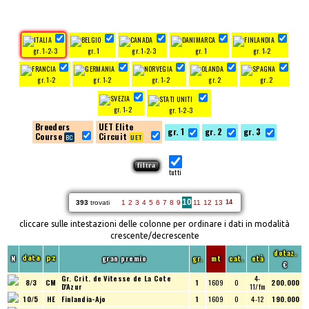
gr. 1-2-3
gr. 1
gr. 1-2-3
gr. 1
gr. 1-2
gr. 1-2
gr. 1-2
gr. 1-2
gr. 2
gr. 2
gr. 1-2
gr. 1-2-3
Breeders
UET Elite
gr. 1
gr. 2
gr. 3
Course
Circuit
tutti
10
393
trovati
1
2
3
4
5
6
7
8
9
11
12
13
14
cliccare sulle intestazioni delle colonne per ordinare i dati in modalità
crescente/decrescente
dotaz.
N
gran premio
gr.
mt
cat.
età
data
pz
€
Gr. Crit. de Vitesse de La Cote
4-
8/3
CM
1
1609
O
200.000
D'Azur
11/fm
10/5
HE
Finlandia-Ajo
1
1609
O
4-12
190.000