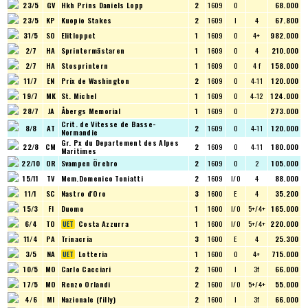
23/5
GV
Hkh Prins Daniels Lopp
2
1609
O
68.000
23/5
KP
Kuopio Stakes
2
1609
I
4
67.800
31/5
SO
Elitloppet
1
1609
O
4+
982.000
2/7
HA
Sprintermästaren
1
1609
O
4
210.000
2/7
HA
Stosprintern
1
1609
O
4 f
158.000
11/7
EN
Prix de Washington
2
1609
O
4-11
120.000
19/7
MK
St. Michel
1
1609
O
4-12
124.000
28/7
JA
Åbergs Memorial
1
1609
O
273.000
Crit. de Vitesse de Basse-
8/8
AT
2
1609
O
4-11
120.000
Normandie
Gr. Px du Departement des Alpes
22/8
CM
2
1609
O
4-11
180.000
Maritimes
22/10
OR
Svampen Örebro
2
1609
O
2
105.000
15/11
TV
Mem.Domenico Toniatti
2
1609
I/O
4
88.000
11/1
SC
Nastro d'Oro
3
1600
E
4
35.200
15/3
FI
Duomo
1
1600
I/O
5+/4+
165.000
6/4
TO
Costa Azzurra
1
1600
I/O
5+/4+
220.000
11/4
PA
Trinacria
3
1600
E
4
25.300
3/5
NA
Lotteria
1
1600
O
4+
715.000
10/5
MO
Carlo Cacciari
2
1600
I
3f
66.000
17/5
MO
Renzo Orlandi
2
1600
I/O
5+/4+
55.000
4/6
MI
Nazionale (filly)
2
1600
I
3f
66.000