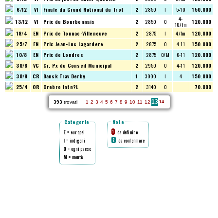
6/12
VI
Finale du Grand National du Trot
2
2850
I
5-10
150.000
4-
13/12
VI
Prix du Bourbonnais
2
2850
O
120.000
10/fm
18/4
EN
Prix de Tonnac-Villeneuve
2
2875
I
4/fm
120.000
25/7
EN
Prix Jean-Luc Lagardere
2
2875
O
4-11
150.000
10/8
EN
Prix de Londres
2
2875
O/M
6-11
120.000
30/6
VC
Gr. Px du Conseil Municipal
2
2950
O
4-11
120.000
30/8
CR
Dansk Trav Derby
1
3000
I
4
150.000
25/4
OR
Orebro Intn?L
2
3140
O
70.000
13
393
trovati
1
2
3
4
5
6
7
8
9
10
11
12
14
Categorie
Note
E
= europei
da definire
1
I
= indigeni
da confermare
2
O
= ogni paese
M
= montè