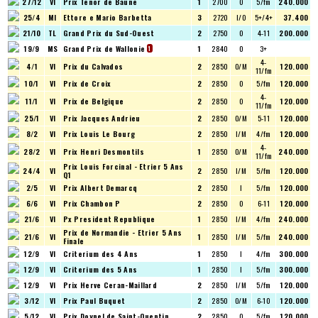
27/12
VI
Prix Tenor de Baune
1
2700
O
5/fm
240.000
25/4
MI
Ettore e Mario Barbetta
3
2720
I/O
5+/4+
37.400
21/10
TL
Grand Prix du Sud-Ouest
2
2750
O
4-11
200.000
19/9
MS
Grand Prix de Wallonie
1
2840
O
3+
1
4-
4/1
VI
Prix du Calvados
2
2850
O/M
120.000
11/fm
10/1
VI
Prix de Croix
2
2850
O
5/fm
120.000
4-
11/1
VI
Prix de Belgique
2
2850
O
120.000
11/fm
25/1
VI
Prix Jacques Andrieu
2
2850
O/M
5-11
120.000
8/2
VI
Prix Louis Le Bourg
2
2850
I/M
4/fm
120.000
4-
28/2
VI
Prix Henri Desmontils
1
2850
O/M
240.000
11/fm
Prix Louis Forcinal - Etrier 5 Ans
24/4
VI
2
2850
I/M
5/fm
120.000
Q1
2/5
VI
Prix Albert Demarcq
2
2850
I
5/fm
120.000
6/6
VI
Prix Chambon P
2
2850
O
6-11
120.000
21/6
VI
Px President Republique
1
2850
I/M
4/fm
240.000
Prix de Normandie - Etrier 5 Ans
21/6
VI
1
2850
I/M
5/fm
240.000
Finale
12/9
VI
Criterium des 4 Ans
1
2850
I
4/fm
300.000
12/9
VI
Criterium des 5 Ans
1
2850
I
5/fm
300.000
12/9
VI
Prix Herve Ceran-Maillard
2
2850
I/M
5/fm
120.000
3/12
VI
Prix Paul Buquet
2
2850
O/M
6-10
120.000
5/12
VI
Prix Doynel de Saint-Quentin
2
2850
O
5/fm
120.000