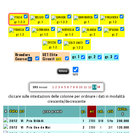
gr. 1-2-3
gr. 1
gr. 1-2-3
gr. 1
gr. 1-2
gr. 1-2
gr. 1-2
gr. 1-2
gr. 2
gr. 2
gr. 1-2
gr. 1-2-3
Breeders
UET Elite
gr. 1
gr. 2
gr. 3
Course
Circuit
tutti
13
393
trovati
1
2
3
4
5
6
7
8
9
10
11
12
14
cliccare sulle intestazioni delle colonne per ordinare i dati in modalità
crescente/decrescente
dotaz.
N
gran premio
gr.
mt
cat.
età
data
pz
€
20/12
VI
Prix Bilibili
1
2700
O/M
5/fm
200.000
20/12
VI
Prix Une de Mai
2
2700
I
2/f
120.000