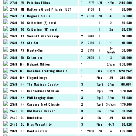
27/9
VI
Prix des Elites
1
2175
I/M
4/fm
240.000
27/9
MI
Batteria Grand Prix de l'UET
2100
E
4
30.000
26/9
PA
Regione Sicilia
2
2000
I/O
4+
66.000
26/9
TO
Criterium (F) nord
I
2f
30.030
26/9
TO
Criterium (M) nord
I
2m
30.030
26/9
AY
Svenskt Mästerskap
2
2640
I
91.000
26/9
AY
Sto-Sm
2
2140
I
f
91.000
4+
26/9
AY
Monté-Sm
2
2140
I
50.000
/monté
26/9
TM
Kriterium
1
2600
I
3
181.000
26/9
MH
Mohawk Million
1
2/open
850.800
26/9
MH
Canadian Trotting Classic
1
Final
3/open
523.242
26/9
MH
ElegantImage
1
Final
3/f
319.050
25/9
HH
The Madison County
3
Top $
2/mc
68.064
25/9
HH
Kentuckiana Stallion
2
Top $
2/f
170.160
25/9
HH
Phil Langley Mem.
3
Top $
3/mc
85.080
25/9
HH
Caesars Trot Classic
2
Top $
3+/open
170.160
24/9
DL
Old Oaken Bucket
3
Div.
3/mc
88.058
24/9
DL
Buckette
3
Div.
3/f
68.915
24/9
DL
Miss Versatility
3
Final
4+/f
80.826
20/9
BO
Continentale
1
2060
I/O
4
165.000