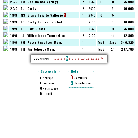
20/9
BO
Continentale (filly)
2
1660
E
4f
66.000
20/9
DU
Derby
2
2600
I
3
60.000
19/9
MS
Grand Prix de Wallonie
1
2840
O
3+
1
19/9
TO
Derby del trotto - batt.
2100
I
3
66.000
19/9
TO
Oaks - batt.
1640
I
3f
66.000
19/9
LL
Villinmiehen Tammakilpa
2
2100
I
4 f
92.800
18/9
HH
Peter Haughton Mem.
1
Top $
2/mc
340.320
18/9
HH
Jim Doherty Mem.
1
Top $
2/f
297.780
5
393
trovati
1
2
3
4
6
7
8
9
10
11
12
13
14
Categorie
Note
E
= europei
da definire
1
I
= indigeni
da confermare
2
O
= ogni paese
M
= montè