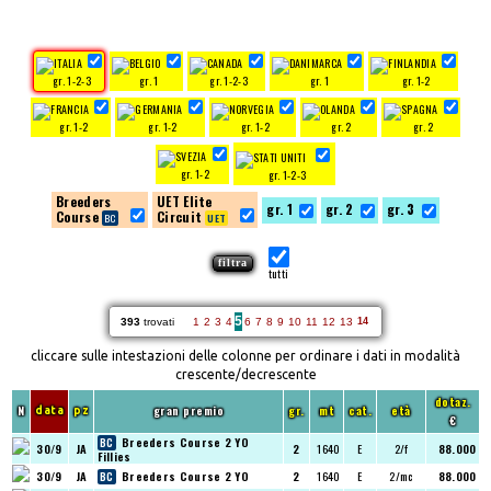
gr. 1-2-3
gr. 1
gr. 1-2-3
gr. 1
gr. 1-2
gr. 1-2
gr. 1-2
gr. 1-2
gr. 2
gr. 2
gr. 1-2
gr. 1-2-3
Breeders
UET Elite
gr. 1
gr. 2
gr. 3
Course
Circuit
tutti
5
393
trovati
1
2
3
4
6
7
8
9
10
11
12
13
14
cliccare sulle intestazioni delle colonne per ordinare i dati in modalità
crescente/decrescente
dotaz.
N
gran premio
gr.
mt
cat.
età
data
pz
€
Breeders Course 2 YO
30/9
JA
2
1640
E
2/f
88.000
Fillies
30/9
JA
Breeders Course 2 YO
2
1640
E
2/mc
88.000