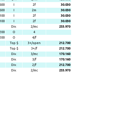
600
I
2f
30.030
600
I
2m
30.030
100
I
2f
30.030
100
I
2f
30.030
Div.
2/mc
233.970
200
O
4
200
O
4/f
Top $
3+/open
212.700
Top $
3+/f
212.700
Div.
3/mc
170.160
Div.
3/f
170.160
Div.
2/f
212.700
Div.
2/mc
233.970