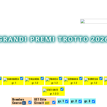
GRANDI PREMI TROTTO 202
gr. 1
gr. 1-2
gr. 1-2
gr. 1-2
gr. 1-2
gr. 1-2-3
Breeders
UET Elite
gr. 1
gr. 2
gr. 3
Course
Circuit