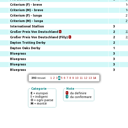
Criterium (F) - breve
1
Criterium (M) - breve
1
Criterium (F) - lunga
2
Criterium (M) - lunga
2
International Stallion
3
Großer Preis Von Deutschland
1
2
2
Großer Preis Von Deutschland (Filly)
1
2
2
Dayton Trotting Derby
2
Dayton Oaks Derby
1
Bluegrass
3
Bluegrass
3
Bluegrass
3
Bluegrass
3
4
393
trovati
1
2
3
5
6
7
8
9
10
11
12
13
14
Categorie
Note
E
= europei
1
da definire
I
= indigeni
2
da confermare
O
= ogni paese
M
= montè