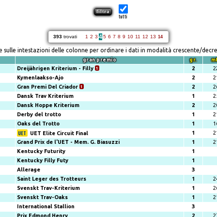
tutti
4
393
trovati
1
2
3
5
6
7
8
9
10
11
12
13
14
re sulle intestazioni delle colonne per ordinare i dati in modalità crescente/decr
gran premio
gr.
m
Dreijährigen Kriterium - Filly
1
2
2
Kymenlaakso-Ajo
2
2
Gran Premi Del Criador
1
2
2
Dansk Trav Kriterium
1
2
Dansk Hoppe Kriterium
2
2
Derby del trotto
1
2
Oaks del Trotto
1
1
1
2
UET Elite Circuit Final
Grand Prix de l'UET - Mem. G. Biasuzzi
1
2
Kentucky Futurity
1
Kentucky Filly Futy
1
Allerage
3
Saint Leger des Trotteurs
1
2
Svenskt Trav-Kriterium
1
2
Svenskt Trav-Oaks
1
2
International Stallion
3
Prix Edmond Henry
2
2