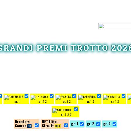
GRANDI PREMI TROTTO 202
gr. 1
gr. 1-2
gr. 1-2
gr. 1-2
gr. 1-2
gr. 1-2-3
Breeders
UET Elite
gr. 1
gr. 2
gr. 3
Course
Circuit