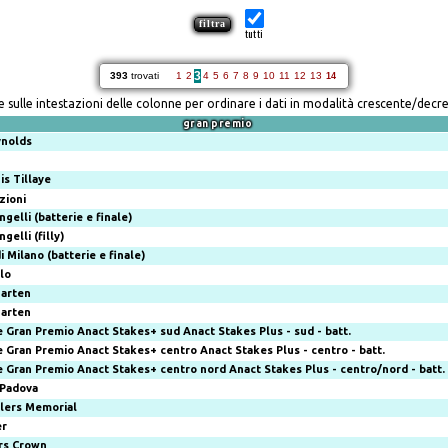
tutti
3
393
trovati
1
2
4
5
6
7
8
9
10
11
12
13
14
re sulle intestazioni delle colonne per ordinare i dati in modalità crescente/decr
gran premio
ynolds
is Tillaye
zioni
gelli (batterie e finale)
gelli (filly)
 Milano (batterie e finale)
lo
garten
garten
e Gran Premio Anact Stakes+ sud
Anact Stakes Plus - sud - batt.
e Gran Premio Anact Stakes+ centro
Anact Stakes Plus - centro - batt.
e Gran Premio Anact Stakes+ centro nord
Anact Stakes Plus - centro/nord - batt.
i Padova
llers Memorial
er
rs Crown