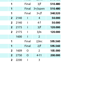
1
Final
3/f
510.480
1
Final
3+/open
510.480
1
Final
3+/f
340.320
2
2140
I
4
50.000
2
2140
I
4 f
50.000
2
2175
I
3/f
120.000
2
2175
I
3/m
120.000
1600
I
2
1
Final
2/mc
595.560
1
Final
2/f
595.560
2
1609
O
2
105.000
2
2750
O
4-11
200.000
2
2200
I
3