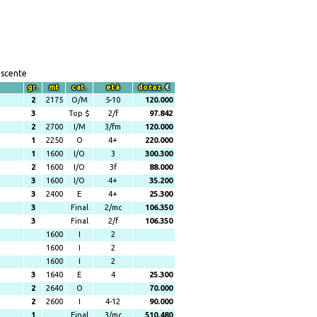
escente
gr.
mt
cat.
età
dotaz.
€
2
2175
O/M
5-10
120.000
3
Top $
2/f
97.842
2
2700
I/M
3/fm
120.000
1
2250
O
4+
220.000
1
1600
I/O
3
300.300
2
1600
I/O
3f
88.000
3
1600
I/O
4+
35.200
3
2400
E
4+
25.300
3
Final
2/mc
106.350
3
Final
2/f
106.350
1600
I
2
1600
I
2
1600
I
2
3
1640
E
4
25.300
2
2640
O
70.000
2
2600
I
4-12
90.000
1
Final
3/mc
510.480