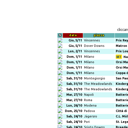
clicca
N
data
piazza
Gio, 5/11
Vincennes
Prix Re
Gio, 5/11
Dover Downs
Matron
Lun, 2/11
Vincennes
Prix Lou
Dom, 1/11
Milano
Na
Dom, 1/11
Milano
Orsi Man
Dom, 1/11
Milano
Orsi Man
Dom, 1/11
Milano
Coppa di
Sab, 31/10
Montegiorgio
San Pao
Sab, 31/10
The Meadowlands
Kinder
Sab, 31/10
The Meadowlands
Kinder
Mar, 27/10
Napoli
Batteri
Mar, 27/10
Roma
Batteri
Lun, 26/10
Modena
Batteri
Dom, 25/10
Padova
Città d
Sab, 24/10
Jägersro
C.L. Mü
Sab, 24/10
Pori
St. Leg
Sab, 24/10
Scioto Downs
Breede