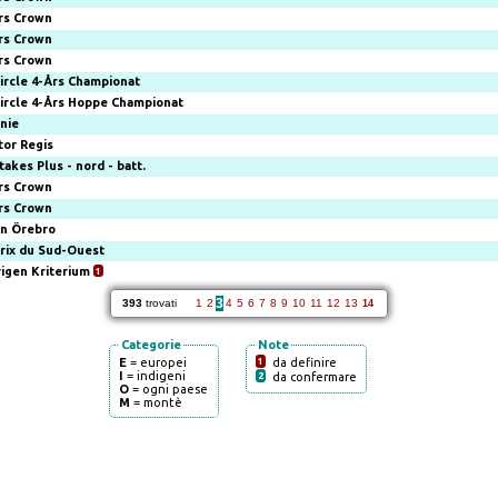
rs Crown
rs Crown
rs Crown
ircle 4-Års Championat
ircle 4-Års Hoppe Championat
anie
tor Regis
takes Plus - nord - batt.
rs Crown
rs Crown
n Örebro
rix du Sud-Ouest
rigen Kriterium
1
3
393
trovati
1
2
4
5
6
7
8
9
10
11
12
13
14
Categorie
Note
E
= europei
1
da definire
I
= indigeni
2
da confermare
O
= ogni paese
M
= montè