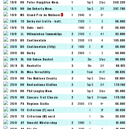
18/9
HH
Peter Haughton Mem.
1
Top $
2/mc
340.320
18/9
HH
Jim Doherty Mem.
1
Top $
2/f
297.780
19/9
MS
Grand Prix de Wallonie
1
2840
O
3+
1
19/9
TO
Derby del trotto - batt.
2100
I
3
66.000
19/9
TO
Oaks - batt.
1640
I
3f
66.000
19/9
LL
Villinmiehen Tammakilpa
2
2100
I
4 f
92.800
20/9
BO
Continentale
1
2060
I/O
4
165.000
20/9
BO
Continentale (filly)
2
1660
E
4f
66.000
20/9
DU
Derby
2
2600
I
3
60.000
24/9
DL
Old Oaken Bucket
3
Div.
3/mc
88.058
24/9
DL
Buckette
3
Div.
3/f
68.915
24/9
DL
Miss Versatility
3
Final
4+/f
80.826
25/9
HH
The Madison County
3
Top $
2/mc
68.064
25/9
HH
Kentuckiana Stallion
2
Top $
2/f
170.160
25/9
HH
Phil Langley Mem.
3
Top $
3/mc
85.080
25/9
HH
Caesars Trot Classic
2
Top $
3+/open
170.160
26/9
PA
Regione Sicilia
2
2000
I/O
4+
66.000
26/9
TO
Criterium (F) nord
I
2f
30.030
26/9
TO
Criterium (M) nord
I
2m
30.030
26/9
AY
Svenskt Mästerskap
2
2640
I
91.000
26/9
AY
Sto-Sm
2
2140
I
f
91.000