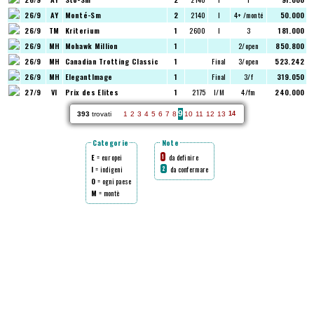
26/9
AY
Monté-Sm
2
2140
I
4+ /monté
50.000
26/9
TM
Kriterium
1
2600
I
3
181.000
26/9
MH
Mohawk Million
1
2/open
850.800
26/9
MH
Canadian Trotting Classic
1
Final
3/open
523.242
26/9
MH
ElegantImage
1
Final
3/f
319.050
27/9
VI
Prix des Elites
1
2175
I/M
4/fm
240.000
9
393
trovati
1
2
3
4
5
6
7
8
10
11
12
13
14
Categorie
Note
E
= europei
da definire
1
I
= indigeni
da confermare
2
O
= ogni paese
M
= montè