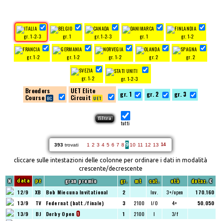
gr. 1-2-3
gr. 1
gr. 1-2-3
gr. 1
gr. 1-2
gr. 1-2
gr. 1-2
gr. 1-2
gr. 2
gr. 2
gr. 1-2
gr. 1-2-3
Breeders
UET Elite
gr. 1
gr. 2
gr. 3
Course
Circuit
tutti
9
393
trovati
1
2
3
4
5
6
7
8
10
11
12
13
14
cliccare sulle intestazioni delle colonne per ordinare i dati in modalità
crescente/decrescente
N
gran premio
gr.
mt
cat.
età
dotaz.
€
data
pz
12/9
XB
Bob Miecuna Invitational
2
Inv.
3+/open
170.160
13/9
TV
Federnat (batt./finale)
3
2100
I/O
4+
50.050
13/9
BJ
Derby Open
1
2100
I
3/f
1