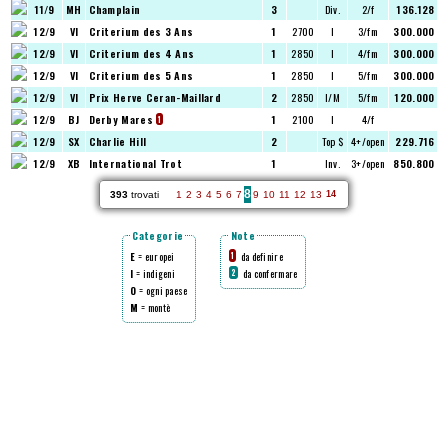
11/9
MH
Champlain
3
Div.
2/f
136.128
12/9
VI
Criterium des 3 Ans
1
2700
I
3/fm
300.000
12/9
VI
Criterium des 4 Ans
1
2850
I
4/fm
300.000
12/9
VI
Criterium des 5 Ans
1
2850
I
5/fm
300.000
12/9
VI
Prix Herve Ceran-Maillard
2
2850
I/M
5/fm
120.000
12/9
BJ
Derby Mares
1
2100
I
4/f
1
12/9
SX
Charlie Hill
2
Top $
4+/open
229.716
12/9
XB
International Trot
1
Inv.
3+/open
850.800
8
393
trovati
1
2
3
4
5
6
7
9
10
11
12
13
14
Categorie
Note
E
= europei
da definire
1
I
= indigeni
da confermare
2
O
= ogni paese
M
= montè