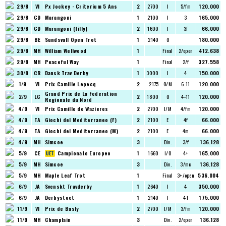
29/8
VI
Px Jockey - Criterium 5 Ans
2
2700
I
5/fm
120.000
29/8
CD
Marangoni
1
2100
I
3
165.000
29/8
CD
Marangoni (filly)
2
1600
I
3f
66.000
29/8
BE
Sundsvall Open Trot
1
2140
O
180.000
29/8
MH
William Wellwood
1
Final
2/open
412.638
29/8
MH
Peaceful Way
1
Final
2/f
327.558
30/8
CR
Dansk Trav Derby
1
3000
I
4
150.000
1/9
VI
Prix Camille Lepecq
2
2175
O/M
6-11
120.000
Grand Prix de La Federation
2/9
LC
2
1800
O
4-11
120.000
Regionale du Nord
4/9
VI
Prix Camille de Wazieres
2
2700
I/M
4/fm
120.000
4/9
TA
Giochi del Mediterraneo (F)
2
2100
E
4f
66.000
4/9
TA
Giochi del Mediterraneo (M)
2
2100
E
4m
66.000
4/9
MH
Simcoe
3
Div.
3/f
136.128
5/9
CE
Campionato Europeo
1
1660
I/O
4+
165.000
5/9
MH
Simcoe
3
Div.
3/mc
136.128
5/9
MH
Maple Leaf Trot
1
Final
3+/open
536.004
6/9
JA
Svenskt Travderby
1
2640
I
4
350.000
6/9
JA
Derbystoet
1
2140
I
4 f
175.000
11/9
VI
Prix de Basly
2
2700
I/M
3/fm
120.000
11/9
MH
Champlain
3
Div.
2/open
136.128