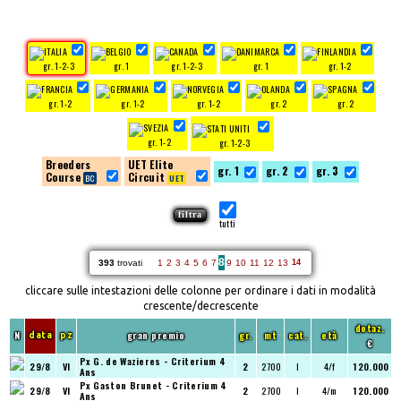
gr. 1-2-3
gr. 1
gr. 1-2-3
gr. 1
gr. 1-2
gr. 1-2
gr. 1-2
gr. 1-2
gr. 2
gr. 2
gr. 1-2
gr. 1-2-3
Breeders
UET Elite
gr. 1
gr. 2
gr. 3
Course
Circuit
tutti
8
393
trovati
1
2
3
4
5
6
7
9
10
11
12
13
14
cliccare sulle intestazioni delle colonne per ordinare i dati in modalità
crescente/decrescente
dotaz.
N
gran premio
gr.
mt
cat.
età
data
pz
€
Px G. de Wazieres - Criterium 4
29/8
VI
2
2700
I
4/f
120.000
Ans
Px Gaston Brunet - Criterium 4
29/8
VI
2
2700
I
4/m
120.000
Ans