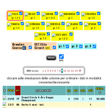
gr. 1-2-3
gr. 1
gr. 1-2-3
gr. 1
gr. 1-2
gr. 1-2
gr. 1-2
gr. 1-2
gr. 2
gr. 2
gr. 1-2
gr. 1-2-3
Breeders
UET Elite
gr. 1
gr. 2
gr. 3
Course
Circuit
tutti
9
393
trovati
1
2
3
4
5
6
7
8
10
11
12
13
14
cliccare sulle intestazioni delle colonne per ordinare i dati in modalità
crescente/decrescente
dotaz.
N
gran premio
gr.
mt
cat.
età
data
pz
€
Grand Circle 4-Års Hoppe
23/10
FY
2
2140
I
4 f
50.000
Championat
23/3
NA
Derby 4 anni - bat.
4