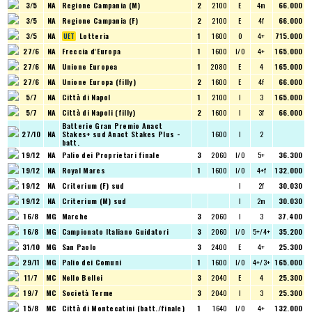
3/5
NA
Regione Campania (M)
2
2100
E
4m
66.000
3/5
NA
Regione Campania (F)
2
2100
E
4f
66.000
3/5
NA
Lotteria
1
1600
O
4+
715.000
27/6
NA
Freccia d'Europa
1
1600
I/O
4+
165.000
27/6
NA
Unione Europea
1
2080
E
4
165.000
27/6
NA
Unione Europa (filly)
2
1600
E
4f
66.000
5/7
NA
Città di Napol
1
2100
I
3
165.000
5/7
NA
Città di Napoli (filly)
2
1600
I
3f
66.000
Batterie Gran Premio Anact
27/10
NA
Stakes+ sud
Anact Stakes Plus -
1600
I
2
batt.
19/12
NA
Palio dei Proprietari finale
3
2060
I/O
5+
36.300
19/12
NA
Royal Mares
1
1600
I/O
4+f
132.000
19/12
NA
Criterium (F) sud
I
2f
30.030
19/12
NA
Criterium (M) sud
I
2m
30.030
16/8
MG
Marche
3
2060
I
3
37.400
16/8
MG
Campionato Italiano Guidatori
3
2060
I/O
5+/4+
35.200
31/10
MG
San Paolo
3
2400
E
4+
25.300
29/11
MG
Palio dei Comuni
1
1600
I/O
4+/3+
165.000
11/7
MC
Nello Bellei
3
2040
E
4
25.300
19/7
MC
Società Terme
3
2040
I
3
25.300
15/8
MC
Città di Montecatini (batt./finale)
1
1640
I/O
4+
132.000