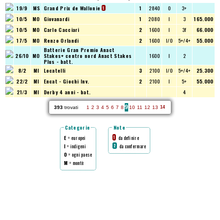
19/9
MS
Grand Prix de Wallonie
1
2840
O
3+
1
10/5
MO
Giovanardi
1
2080
I
3
165.000
10/5
MO
Carlo Cacciari
2
1600
I
3f
66.000
17/5
MO
Renzo Orlandi
2
1600
I/O
5+/4+
55.000
Batterie Gran Premio Anact
26/10
MO
Stakes+ centro nord
Anact Stakes
1600
I
2
Plus - batt.
8/2
MI
Locatelli
3
2100
I/O
5+/4+
25.300
22/2
MI
Encat - Giochi Inv.
2
2100
I
5+
55.000
21/3
MI
Derby 4 anni - bat.
4
9
393
trovati
1
2
3
4
5
6
7
8
10
11
12
13
14
Categorie
Note
E
= europei
da definire
1
I
= indigeni
da confermare
2
O
= ogni paese
M
= montè