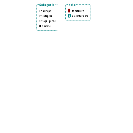
Categorie
Note
E
= europei
da definire
1
I
= indigeni
da confermare
2
O
= ogni paese
M
= montè