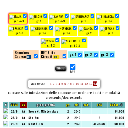
gr. 1-2-3
gr. 1
gr. 1-2-3
gr. 1
gr. 1-2
gr. 1-2
gr. 1-2
gr. 1-2
gr. 2
gr. 2
gr. 1-2
gr. 1-2-3
Breeders
UET Elite
gr. 1
gr. 2
gr. 3
Course
Circuit
tutti
14
393
trovati
1
2
3
4
5
6
7
8
9
10
11
12
13
cliccare sulle intestazioni delle colonne per ordinare i dati in modalità
crescente/decrescente
N
gran premio
gr.
mt
cat.
età
dotaz.
€
data
pz
26/9
AY
Svenskt Mästerskap
2
2640
I
91.000
26/9
AY
Sto-Sm
2
2140
I
f
91.000
26/9
AY
Monté-Sm
2
2140
I
4+ /monté
50.000