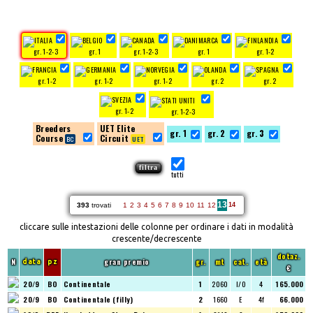
gr. 1-2-3
gr. 1
gr. 1-2-3
gr. 1
gr. 1-2
gr. 1-2
gr. 1-2
gr. 1-2
gr. 2
gr. 2
gr. 1-2
gr. 1-2-3
Breeders
UET Elite
gr. 1
gr. 2
gr. 3
Course
Circuit
tutti
13
393
trovati
1
2
3
4
5
6
7
8
9
10
11
12
14
cliccare sulle intestazioni delle colonne per ordinare i dati in modalità
crescente/decrescente
dotaz.
N
gran premio
gr.
mt
cat.
età
data
pz
€
20/9
BO
Continentale
1
2060
I/O
4
165.000
20/9
BO
Continentale (filly)
2
1660
E
4f
66.000