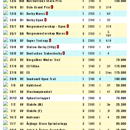
13/6
BDE
Norrbottens Stora Pris
1
2140
O
158.000
14/6
BJ
Oslo Grand Prix
1
2100
O
3-14
1
12/9
BJ
Derby Mares
1
2100
I
4/f
1
13/9
BJ
Derby Open
1
2100
I
3/f
1
25/7
BB
Norgesmesterskap - Open
2
2600
I
3-14
1
3-
Norgesmesterskap Mares
25/7
BB
2
2100
I
1
14/f
15/8
BF
Super Trotcup
2
2500
O
4-14
1
15/8
BF
Stuten-Derby (Filly)
2
1900
I
4/f
1
16/8
BF
Deutsches Traberderby
1
1900
I
4
1
21/2
BE
Bergsåker Winter Trot
2
2640
O
70.000
27/6
BE
E3 Fillies
1
2140
E
3/f
175.000
27/6
BE
E3
1
2140
E
3/mc
175.000
29/8
BE
Sundsvall Open Trot
1
2140
O
180.000
7/6
AX
Guldstoet
2
2140
I
3/f
59.000
19/7
AX
Stochampionatet
1
2640
I
4 f
210.000
31/12
AX
Sylvesterloppet
2
2640
O
70.000
7/2
AV
Stabile (M)
3
2060
I
3m
25.300
7/2
AV
Stabile (F)
3
2060
I
3f
25.300
14/2
AV
Andreani
3
2060
E
4
25.300
11/7
AJ
Årjängs Stora Sprinterlopp
2
1640
O
85.000
20/6
AH
Jydsk 4-Årings Grand Prix
2
2360
I
4
75.000