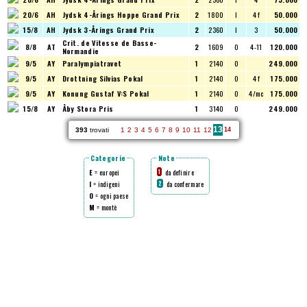
20/6
AH
Jydsk 4-Årings Hoppe Grand Prix
2
1800
I
4 f
50.000
15/8
AH
Jydsk 3-Årings Grand Prix
2
2360
I
3
50.000
Crit. de Vitesse de Basse-
8/8
AT
2
1609
O
4-11
120.000
Normandie
9/5
AY
Paralympiatravet
1
2140
O
249.000
9/5
AY
Drottning Silvias Pokal
1
2140
O
4 f
175.000
9/5
AY
Konung Gustaf V:S Pokal
1
2140
O
4/mc
175.000
15/8
AY
Åby Stora Pris
1
3140
O
249.000
13
393
trovati
1
2
3
4
5
6
7
8
9
10
11
12
14
Categorie
Note
E
= europei
da definire
1
I
= indigeni
da confermare
2
O
= ogni paese
M
= montè