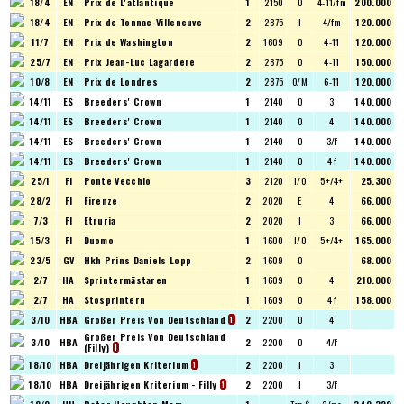
18/4
EN
Prix de L'atlantique
1
2150
O
4-11/fm
200.000
18/4
EN
Prix de Tonnac-Villeneuve
2
2875
I
4/fm
120.000
11/7
EN
Prix de Washington
2
1609
O
4-11
120.000
25/7
EN
Prix Jean-Luc Lagardere
2
2875
O
4-11
150.000
10/8
EN
Prix de Londres
2
2875
O/M
6-11
120.000
14/11
ES
Breeders' Crown
1
2140
O
3
140.000
14/11
ES
Breeders' Crown
1
2140
O
4
140.000
14/11
ES
Breeders' Crown
1
2140
O
3/f
140.000
14/11
ES
Breeders' Crown
1
2140
O
4 f
140.000
25/1
FI
Ponte Vecchio
3
2120
I/O
5+/4+
25.300
28/2
FI
Firenze
2
2020
E
4
66.000
7/3
FI
Etruria
2
2020
I
3
66.000
15/3
FI
Duomo
1
1600
I/O
5+/4+
165.000
23/5
GV
Hkh Prins Daniels Lopp
2
1609
O
68.000
2/7
HA
Sprintermästaren
1
1609
O
4
210.000
2/7
HA
Stosprintern
1
1609
O
4 f
158.000
3/10
HBA
Großer Preis Von Deutschland
2
2200
O
4
1
Großer Preis Von Deutschland
3/10
HBA
2
2200
O
4/f
(Filly)
1
18/10
HBA
Dreijährigen Kriterium
2
2200
I
3
1
18/10
HBA
Dreijährigen Kriterium - Filly
2
2200
I
3/f
1