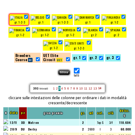
gr. 1-2-3
gr. 1
gr. 1-2-3
gr. 1
gr. 1-2
gr. 1-2
gr. 1-2
gr. 1-2
gr. 2
gr. 2
gr. 1-2
gr. 1-2-3
Breeders
UET Elite
gr. 1
gr. 2
gr. 3
Course
Circuit
tutti
3
393
trovati
1
2
4
5
6
7
8
9
10
11
12
13
14
cliccare sulle intestazioni delle colonne per ordinare i dati in modalità
crescente/decrescente
dotaz.
N
gran premio
gr.
mt
cat.
età
data
pz
€
12/11
DD
Matron
2
Top $
3/f
110.604
20/9
DU
Derby
2
2600
I
3
60.000