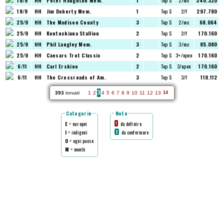
18/9
HH
Peter Haughton Mem.
1
Top $
2/mc
340.320
18/9
HH
Jim Doherty Mem.
1
Top $
2/f
297.780
25/9
HH
The Madison County
3
Top $
2/mc
68.064
25/9
HH
Kentuckiana Stallion
2
Top $
2/f
170.160
25/9
HH
Phil Langley Mem.
3
Top $
3/mc
85.080
25/9
HH
Caesars Trot Classic
2
Top $
3+/open
170.160
6/11
HH
Carl Erskine
2
Top $
3/open
170.160
6/11
HH
The Crossroads of Am.
3
Top $
3/f
119.112
3
393
trovati
1
2
4
5
6
7
8
9
10
11
12
13
14
Categorie
Note
E
= europei
da definire
1
I
= indigeni
da confermare
2
O
= ogni paese
M
= montè