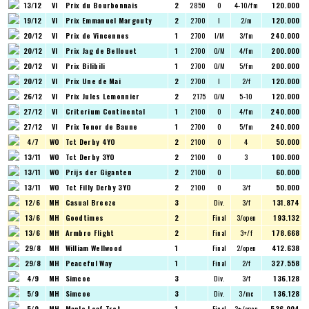
13/12
VI
Prix du Bourbonnais
2
2850
O
4-10/fm
120.000
19/12
VI
Prix Emmanuel Margouty
2
2700
I
2/m
120.000
20/12
VI
Prix de Vincennes
1
2700
I/M
3/fm
240.000
20/12
VI
Prix Jag de Bellouet
1
2700
O/M
4/fm
200.000
20/12
VI
Prix Bilibili
1
2700
O/M
5/fm
200.000
20/12
VI
Prix Une de Mai
2
2700
I
2/f
120.000
26/12
VI
Prix Jules Lemonnier
2
2175
O/M
5-10
120.000
27/12
VI
Criterium Continental
1
2100
O
4/fm
240.000
27/12
VI
Prix Tenor de Baune
1
2700
O
5/fm
240.000
4/7
WO
Tct Derby 4YO
2
2100
O
4
50.000
13/11
WO
Tct Derby 3YO
2
2100
O
3
100.000
13/11
WO
Prijs der Giganten
2
2100
O
60.000
13/11
WO
Tct Filly Derby 3YO
2
2100
O
3/f
50.000
12/6
MH
Casual Breeze
3
Div.
3/f
131.874
13/6
MH
Goodtimes
2
Final
3/open
193.132
13/6
MH
Armbro Flight
2
Final
3+/f
178.668
29/8
MH
William Wellwood
1
Final
2/open
412.638
29/8
MH
Peaceful Way
1
Final
2/f
327.558
4/9
MH
Simcoe
3
Div.
3/f
136.128
5/9
MH
Simcoe
3
Div.
3/mc
136.128
5/9
MH
Maple Leaf Trot
1
Final
3+/open
536.004