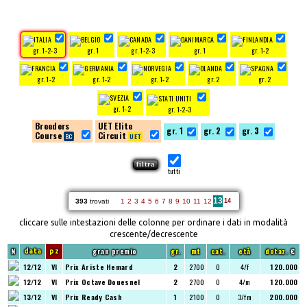
gr. 1-2-3
gr. 1
gr. 1-2-3
gr. 1
gr. 1-2
gr. 1-2
gr. 1-2
gr. 1-2
gr. 2
gr. 2
gr. 1-2
gr. 1-2-3
Breeders
UET Elite
gr. 1
gr. 2
gr. 3
Course
Circuit
tutti
13
393
trovati
1
2
3
4
5
6
7
8
9
10
11
12
14
cliccare sulle intestazioni delle colonne per ordinare i dati in modalità
crescente/decrescente
N
gran premio
gr.
mt
cat.
età
dotaz.
€
data
pz
12/12
VI
Prix Ariste Hemard
2
2700
O
4/f
120.000
12/12
VI
Prix Octave Douesnel
2
2700
O
4/m
120.000
13/12
VI
Prix Ready Cash
1
2100
O
3/fm
200.000