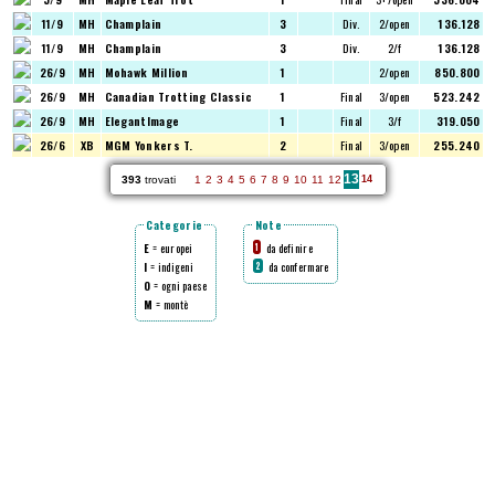
11/9
MH
Champlain
3
Div.
2/open
136.128
11/9
MH
Champlain
3
Div.
2/f
136.128
26/9
MH
Mohawk Million
1
2/open
850.800
26/9
MH
Canadian Trotting Classic
1
Final
3/open
523.242
26/9
MH
ElegantImage
1
Final
3/f
319.050
26/6
XB
MGM Yonkers T.
2
Final
3/open
255.240
13
393
trovati
1
2
3
4
5
6
7
8
9
10
11
12
14
Categorie
Note
E
= europei
da definire
1
I
= indigeni
da confermare
2
O
= ogni paese
M
= montè