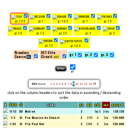
gr. 1-2-3
gr. 1
gr. 1-2-3
gr. 1
gr. 1-2
gr. 1-2
gr. 1-2
gr. 1-2
gr. 2
gr. 2
gr. 1-2
gr. 1-2-3
Breeders
UET Elite
gr. 1
gr. 2
gr. 3
Course
Circuit
all
9
393
found
1
2
3
4
5
6
7
8
10
11
12
13
14
click on the column headers to sort the data in ascending / descending
order
N
stake
gr.
mt
cat.
age
purse
€
date
rt
11/12
DD
Matron
2
Top $
3/mc
136.128
1/3
VI
Prix Maurice de Gheest
2
2175
O
3/m
120.000
1/24
VI
Prix Paul Viel
2
2700
O
3/m
150.000