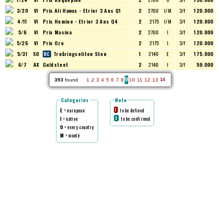
3/20
VI
Prix Ali Hawas - Etrier 3 Ans Q1
2
2700
I/M
3/f
120.000
4/11
VI
Prix Hemine - Etrier 3 Ans Q4
2
2175
I/M
3/f
120.000
5/6
VI
Prix Masina
2
2700
I
3/f
120.000
5/26
VI
Prix Ozo
2
2175
I
3/f
120.000
5/31
SO
Treåringseliten Ston
1
2140
E
3/f
175.000
6/7
AX
Guldstoet
2
2140
I
3/f
59.000
9
393
found
1
2
3
4
5
6
7
8
10
11
12
13
14
Categories
Note
E
= european
to be defined
1
I
= native
to be confirmed
2
O
= every country
M
= montè