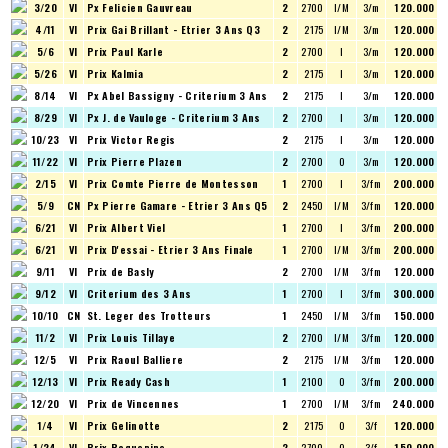
3/20
VI
Px Felicien Gauvreau
2
2700
I/M
3/m
120.000
4/11
VI
Prix Gai Brillant - Etrier 3 Ans Q3
2
2175
I/M
3/m
120.000
5/6
VI
Prix Paul Karle
2
2700
I
3/m
120.000
5/26
VI
Prix Kalmia
2
2175
I
3/m
120.000
8/14
VI
Px Abel Bassigny - Criterium 3 Ans
2
2175
I
3/m
120.000
8/29
VI
Px J. de Vauloge - Criterium 3 Ans
2
2700
I
3/m
120.000
10/23
VI
Prix Victor Regis
2
2175
I
3/m
120.000
11/22
VI
Prix Pierre Plazen
2
2700
O
3/m
120.000
2/15
VI
Prix Comte Pierre de Montesson
1
2700
I
3/fm
200.000
5/9
CN
Px Pierre Gamare - Etrier 3 Ans Q5
2
2450
I/M
3/fm
120.000
6/21
VI
Prix Albert Viel
1
2700
I
3/fm
200.000
6/21
VI
Prix D'essai - Etrier 3 Ans Finale
1
2700
I/M
3/fm
200.000
9/11
VI
Prix de Basly
2
2700
I/M
3/fm
120.000
9/12
VI
Criterium des 3 Ans
1
2700
I
3/fm
300.000
10/10
CN
St. Leger des Trotteurs
1
2450
I/M
3/fm
150.000
11/2
VI
Prix Louis Tillaye
2
2700
I/M
3/fm
120.000
12/5
VI
Prix Raoul Balliere
2
2175
I/M
3/fm
120.000
12/13
VI
Prix Ready Cash
1
2100
O
3/fm
200.000
12/20
VI
Prix de Vincennes
1
2700
I/M
3/fm
240.000
1/4
VI
Prix Gelinotte
2
2175
O
3/f
120.000
1/24
VI
Prix Roquepine
2
2700
O
3/f
150.000