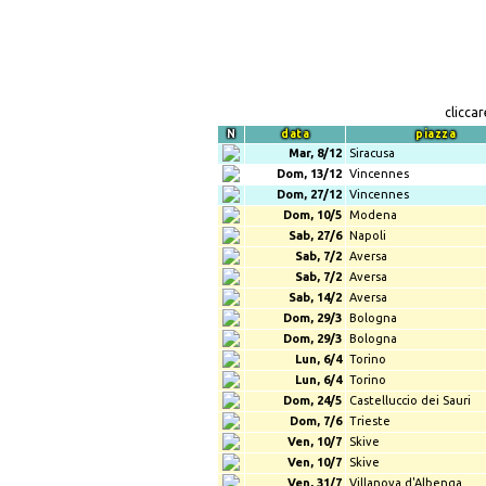
clicca
N
data
piazza
Mar, 8/12
Siracusa
Dom, 13/12
Vincennes
Dom, 27/12
Vincennes
Dom, 10/5
Modena
Sab, 27/6
Napoli
Sab, 7/2
Aversa
Sab, 7/2
Aversa
Sab, 14/2
Aversa
Dom, 29/3
Bologna
Dom, 29/3
Bologna
Lun, 6/4
Torino
Lun, 6/4
Torino
Dom, 24/5
Castelluccio dei Sauri
Dom, 7/6
Trieste
Ven, 10/7
Skive
Ven, 10/7
Skive
Ven, 31/7
Villanova d'Albenga