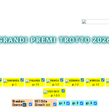
GRANDI PREMI TROTTO 202
gr. 1
gr. 1-2
gr. 1-2
gr. 1-2
gr. 1-2
gr. 1-2-3
Breeders
UET Elite
gr. 1
gr. 2
gr. 3
Course
Circuit