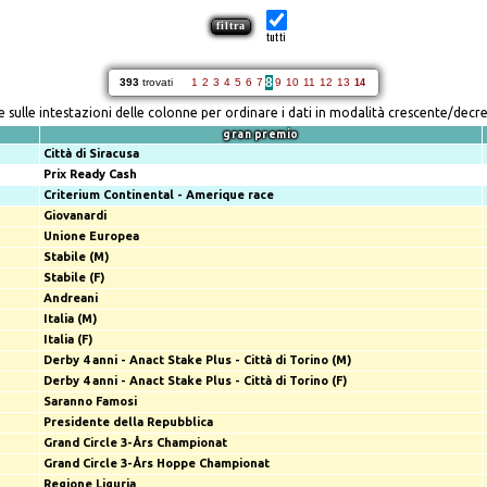
tutti
8
393
trovati
1
2
3
4
5
6
7
9
10
11
12
13
14
re sulle intestazioni delle colonne per ordinare i dati in modalità crescente/decr
gran premio
Città di Siracusa
Prix Ready Cash
Criterium Continental - Amerique race
Giovanardi
Unione Europea
Stabile (M)
Stabile (F)
Andreani
Italia (M)
Italia (F)
Derby 4 anni - Anact Stake Plus - Città di Torino (M)
Derby 4 anni - Anact Stake Plus - Città di Torino (F)
Saranno Famosi
Presidente della Repubblica
Grand Circle 3-Års Championat
Grand Circle 3-Års Hoppe Championat
Regione Liguria