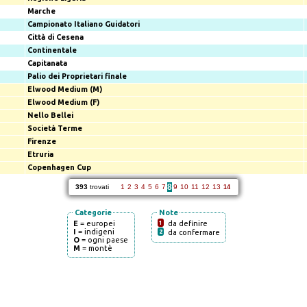
Marche
Campionato Italiano Guidatori
Città di Cesena
Continentale
Capitanata
Palio dei Proprietari finale
Elwood Medium (M)
Elwood Medium (F)
Nello Bellei
Società Terme
Firenze
Etruria
Copenhagen Cup
8
393
trovati
1
2
3
4
5
6
7
9
10
11
12
13
14
Categorie
Note
E
= europei
1
da definire
I
= indigeni
2
da confermare
O
= ogni paese
M
= montè