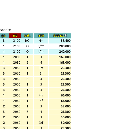
escente
gr.
mt
cat.
età
dotaz.
€
3
2100
I/O
4+
37.400
1
2100
O
3/fm
200.000
1
2100
O
4/fm
240.000
1
2080
I
3
165.000
1
2080
E
4
165.000
3
2060
I
3m
25.300
3
2060
I
3f
25.300
3
2060
E
4
25.300
3
2060
I
3
25.300
3
2060
I
3
25.300
1
2060
I
4m
66.000
1
2060
I
4f
66.000
2
2060
I
3
55.000
3
2060
E
4
25.300
2
2060
I
3
50.000
2
2060
I
3/f
50.000
3
2060
I
3
25.300