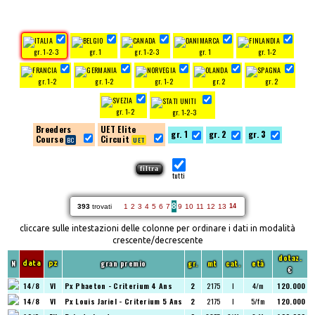
gr. 1-2-3
gr. 1
gr. 1-2-3
gr. 1
gr. 1-2
gr. 1-2
gr. 1-2
gr. 1-2
gr. 2
gr. 2
gr. 1-2
gr. 1-2-3
Breeders
UET Elite
gr. 1
gr. 2
gr. 3
Course
Circuit
tutti
8
393
trovati
1
2
3
4
5
6
7
9
10
11
12
13
14
cliccare sulle intestazioni delle colonne per ordinare i dati in modalità
crescente/decrescente
dotaz.
N
gran premio
gr.
mt
cat.
età
data
pz
€
14/8
VI
Px Phaeton - Criterium 4 Ans
2
2175
I
4/m
120.000
14/8
VI
Px Louis Jariel - Criterium 5 Ans
2
2175
I
5/fm
120.000