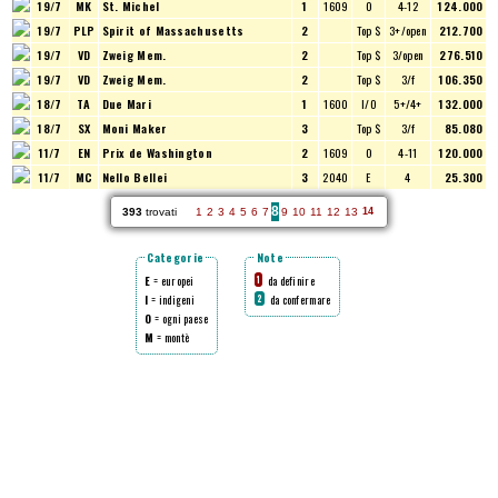
19/7
MK
St. Michel
1
1609
O
4-12
124.000
19/7
PLP
Spirit of Massachusetts
2
Top $
3+/open
212.700
19/7
VD
Zweig Mem.
2
Top $
3/open
276.510
19/7
VD
Zweig Mem.
2
Top $
3/f
106.350
18/7
TA
Due Mari
1
1600
I/O
5+/4+
132.000
18/7
SX
Moni Maker
3
Top $
3/f
85.080
11/7
EN
Prix de Washington
2
1609
O
4-11
120.000
11/7
MC
Nello Bellei
3
2040
E
4
25.300
8
393
trovati
1
2
3
4
5
6
7
9
10
11
12
13
14
Categorie
Note
E
= europei
da definire
1
I
= indigeni
da confermare
2
O
= ogni paese
M
= montè