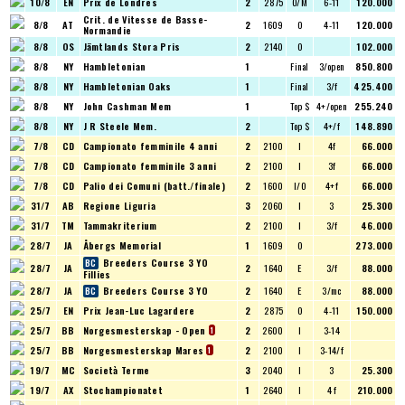
10/8
EN
Prix de Londres
2
2875
O/M
6-11
120.000
Crit. de Vitesse de Basse-
8/8
AT
2
1609
O
4-11
120.000
Normandie
8/8
OS
Jämtlands Stora Pris
2
2140
O
102.000
8/8
NY
Hambletonian
1
Final
3/open
850.800
8/8
NY
Hambletonian Oaks
1
Final
3/f
425.400
8/8
NY
John Cashman Mem
1
Top $
4+/open
255.240
8/8
NY
J R Steele Mem.
2
Top $
4+/f
148.890
7/8
CD
Campionato femminile 4 anni
2
2100
I
4f
66.000
7/8
CD
Campionato femminile 3 anni
2
2100
I
3f
66.000
7/8
CD
Palio dei Comuni (batt./finale)
2
1600
I/O
4+f
66.000
31/7
AB
Regione Liguria
3
2060
I
3
25.300
31/7
TM
Tammakriterium
2
2100
I
3/f
46.000
28/7
JA
Åbergs Memorial
1
1609
O
273.000
Breeders Course 3 YO
28/7
JA
2
1640
E
3/f
88.000
Fillies
28/7
JA
Breeders Course 3 YO
2
1640
E
3/mc
88.000
25/7
EN
Prix Jean-Luc Lagardere
2
2875
O
4-11
150.000
25/7
BB
Norgesmesterskap - Open
2
2600
I
3-14
1
25/7
BB
Norgesmesterskap Mares
2
2100
I
3-14/f
1
19/7
MC
Società Terme
3
2040
I
3
25.300
19/7
AX
Stochampionatet
1
2640
I
4 f
210.000