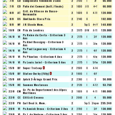
7/8
CD
Campionato femminile 3 anni
2
2100
I
3f
66.000
7/8
CD
Palio dei Comuni (batt./finale)
2
1600
I/O
4+f
66.000
Crit. de Vitesse de Basse-
8/8
AT
2
1609
O
4-11
120.000
Normandie
8/8
OS
Jämtlands Stora Pris
2
2140
O
102.000
8/8
NY
J R Steele Mem.
2
Top $
4+/f
148.890
10/8
EN
Prix de Londres
2
2875
O/M
6-11
120.000
Px Reine du Corta - Criterium 3
14/8
VI
2
2175
I
3/f
120.000
Ans
Px Abel Bassigny - Criterium 3
14/8
VI
2
2175
I
3/m
120.000
Ans
Px Paul Leguerney - Criterium 4
14/8
VI
2
2175
I
4/f
120.000
Ans
14/8
VI
Px Phaeton - Criterium 4 Ans
2
2175
I
4/m
120.000
14/8
VI
Px Louis Jariel - Criterium 5 Ans
2
2175
I
5/fm
120.000
15/8
BF
Super Trotcup
2
2500
O
4-14
1
15/8
BF
Stuten-Derby (Filly)
2
1900
I
4/f
1
15/8
AH
Jydsk 3-Årings Grand Prix
2
2360
I
3
50.000
15/8
HE
Suomen Mestaruus
2
2120
I
4-12
53.750
Gr. Px du Departement des Alpes
22/8
CM
2
1609
O
4-11
180.000
Maritimes
22/8
CE
Città di Cesena
2
2060
E
4
55.000
22/8
PN
Earl Beal Jr. Mem.
2
Top $
3/open
255.240
29/8
VI
Px Annick Dreux - Criterium 3 Ans
2
2700
I
3/f
130.000
29/8
VI
Px J. de Vauloge - Criterium 3 Ans
2
2700
I
3/m
120.000