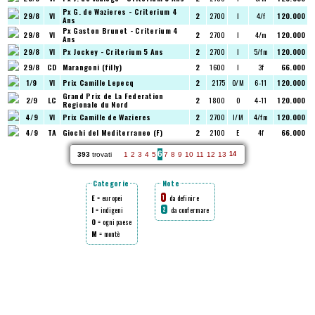
Px G. de Wazieres - Criterium 4
29/8
VI
2
2700
I
4/f
120.000
Ans
Px Gaston Brunet - Criterium 4
29/8
VI
2
2700
I
4/m
120.000
Ans
29/8
VI
Px Jockey - Criterium 5 Ans
2
2700
I
5/fm
120.000
29/8
CD
Marangoni (filly)
2
1600
I
3f
66.000
1/9
VI
Prix Camille Lepecq
2
2175
O/M
6-11
120.000
Grand Prix de La Federation
2/9
LC
2
1800
O
4-11
120.000
Regionale du Nord
4/9
VI
Prix Camille de Wazieres
2
2700
I/M
4/fm
120.000
4/9
TA
Giochi del Mediterraneo (F)
2
2100
E
4f
66.000
6
393
trovati
1
2
3
4
5
7
8
9
10
11
12
13
14
Categorie
Note
E
= europei
da definire
1
I
= indigeni
da confermare
2
O
= ogni paese
M
= montè