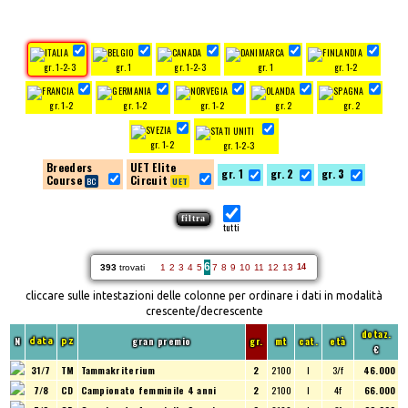
gr. 1-2-3
gr. 1
gr. 1-2-3
gr. 1
gr. 1-2
gr. 1-2
gr. 1-2
gr. 1-2
gr. 2
gr. 2
gr. 1-2
gr. 1-2-3
Breeders
UET Elite
gr. 1
gr. 2
gr. 3
Course
Circuit
tutti
6
393
trovati
1
2
3
4
5
7
8
9
10
11
12
13
14
cliccare sulle intestazioni delle colonne per ordinare i dati in modalità
crescente/decrescente
dotaz.
N
gran premio
gr.
mt
cat.
età
data
pz
€
31/7
TM
Tammakriterium
2
2100
I
3/f
46.000
7/8
CD
Campionato femminile 4 anni
2
2100
I
4f
66.000