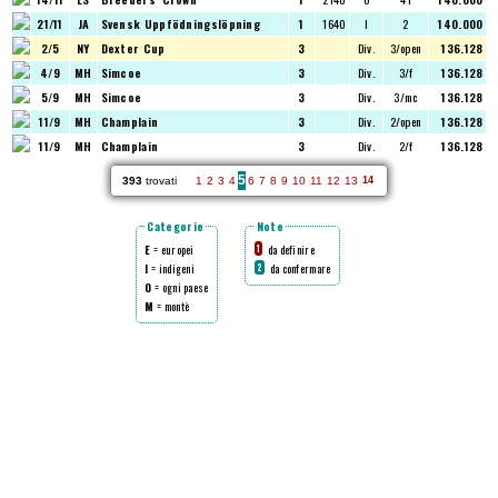
21/11
JA
Svensk Uppfödningslöpning
1
1640
I
2
140.000
2/5
NY
Dexter Cup
3
Div.
3/open
136.128
4/9
MH
Simcoe
3
Div.
3/f
136.128
5/9
MH
Simcoe
3
Div.
3/mc
136.128
11/9
MH
Champlain
3
Div.
2/open
136.128
11/9
MH
Champlain
3
Div.
2/f
136.128
5
393
trovati
1
2
3
4
6
7
8
9
10
11
12
13
14
Categorie
Note
E
= europei
da definire
1
I
= indigeni
da confermare
2
O
= ogni paese
M
= montè