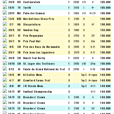
20/9
BO
Continentale
1
2060
I/O
4
165.000
15/11
TV
Turilli
1
2100
I
4+
165.000
29/11
MG
Palio dei Comuni
1
1600
I/O
4+/3+
165.000
13/6
BDE
Norrbottens Stora Pris
1
2140
O
158.000
2/7
HA
Stosprintern
1
1609
O
4 f
158.000
30/5
SO
Sweden Cup
2
1640
O
153.000
24/1
VI
Prix Roquepine
2
2700
O
3/f
150.000
24/1
VI
Prix Paul Viel
2
2700
O
3/m
150.000
9/5
CN
Prix des Ducs de Normandie
2
2450
O
4-11
150.000
25/7
EN
Prix Jean-Luc Lagardere
2
2875
O
4-11
150.000
30/8
CR
Dansk Trav Derby
1
3000
I
4
150.000
10/10
CN
St. Leger des Trotteurs
1
2450
I/M
3/fm
150.000
6/12
VI
Finale du Grand National du Trot
2
2850
I
5-10
150.000
16/5
NY
AJ Cutler Mem.
3
Top $
4+/open
148.890
4/7
NY
Crawford Farms Trot
3
Top $
4+/open
148.890
8/8
NY
J R Steele Mem.
2
Top $
4+/f
148.890
14/11
NY
FanDuel Championship
3
3+/f
148.890
14/11
ES
Breeders' Crown
1
2140
O
3
140.000
14/11
ES
Breeders' Crown
1
2140
O
4
140.000
14/11
ES
Breeders' Crown
1
2140
O
3/f
140.000
14/11
ES
Breeders' Crown
1
2140
O
4 f
140.000