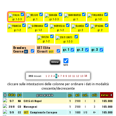
gr. 1-2-3
gr. 1
gr. 1-2-3
gr. 1
gr. 1-2
gr. 1-2
gr. 1-2
gr. 1-2
gr. 2
gr. 2
gr. 1-2
gr. 1-2-3
Breeders
UET Elite
gr. 1
gr. 2
gr. 3
Course
Circuit
tutti
5
393
trovati
1
2
3
4
6
7
8
9
10
11
12
13
14
cliccare sulle intestazioni delle colonne per ordinare i dati in modalità
crescente/decrescente
N
gran premio
gr.
mt
cat.
età
dotaz.
€
data
pz
5/7
NA
Città di Napol
1
2100
I
3
165.000
29/8
CD
Marangoni
1
2100
I
3
165.000
5/9
CE
Campionato Europeo
1
1660
I/O
4+
165.000