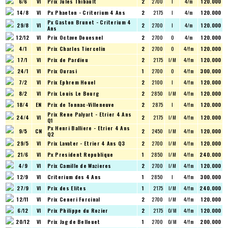
6/6
VI
Prix Jules Thibault
2
2700
I
4/m
120.000
14/8
VI
Px Phaeton - Criterium 4 Ans
2
2175
I
4/m
120.000
Px Gaston Brunet - Criterium 4
29/8
VI
2
2700
I
4/m
120.000
Ans
12/12
VI
Prix Octave Douesnel
2
2700
O
4/m
120.000
4/1
VI
Prix Charles Tiercelin
2
2700
O
4/fm
120.000
17/1
VI
Prix de Pardieu
2
2175
I/M
4/fm
120.000
24/1
VI
Prix Ourasi
1
2700
O
4/fm
300.000
7/2
VI
Prix Ephrem Houel
2
2100
I
4/fm
120.000
8/2
VI
Prix Louis Le Bourg
2
2850
I/M
4/fm
120.000
18/4
EN
Prix de Tonnac-Villeneuve
2
2875
I
4/fm
120.000
Prix Rene Palyart - Etrier 4 Ans
24/4
VI
2
2175
I/M
4/fm
120.000
Q1
Px Henri Balliere - Etrier 4 Ans
9/5
CN
2
2450
I/M
4/fm
120.000
Q2
29/5
VI
Prix Lavater - Etrier 4 Ans Q3
2
2700
I/M
4/fm
120.000
21/6
VI
Px President Republique
1
2850
I/M
4/fm
240.000
4/9
VI
Prix Camille de Wazieres
2
2700
I/M
4/fm
120.000
12/9
VI
Criterium des 4 Ans
1
2850
I
4/fm
300.000
27/9
VI
Prix des Elites
1
2175
I/M
4/fm
240.000
12/11
VI
Prix Ceneri Forcinal
2
2700
I/M
4/fm
120.000
6/12
VI
Prix Philippe du Rozier
2
2175
O/M
4/fm
120.000
20/12
VI
Prix Jag de Bellouet
1
2700
O/M
4/fm
200.000