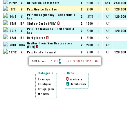
27/12
VI
Criterium Continental
1
2100
O
4/fm
240.000
6/6
VI
Prix Guy Le Gonidec
2
2700
I
4/f
120.000
Px Paul Leguerney - Criterium 4
14/8
VI
2
2175
I
4/f
120.000
Ans
15/8
BF
Stuten-Derby (Filly)
2
1900
I
4/f
1
Px G. de Wazieres - Criterium 4
29/8
VI
2
2700
I
4/f
120.000
Ans
12/9
BJ
Derby Mares
1
2100
I
4/f
1
Großer Preis Von Deutschland
3/10
HBA
2
2200
O
4/f
(Filly)
1
12/12
VI
Prix Ariste Hemard
2
2700
O
4/f
120.000
4
393
trovati
1
2
3
5
6
7
8
9
10
11
12
13
14
Categorie
Note
E
= europei
da definire
1
I
= indigeni
da confermare
2
O
= ogni paese
M
= montè