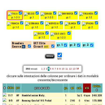
gr. 1-2-3
gr. 1
gr. 1-2-3
gr. 1
gr. 1-2
gr. 1-2
gr. 1-2
gr. 1-2
gr. 2
gr. 2
gr. 1-2
gr. 1-2-3
Breeders
UET Elite
gr. 1
gr. 2
gr. 3
Course
Circuit
tutti
4
393
trovati
1
2
3
5
6
7
8
9
10
11
12
13
14
cliccare sulle intestazioni delle colonne per ordinare i dati in modalità
crescente/decrescente
dotaz.
N
gran premio
gr.
mt
cat.
età
data
pz
€
11/7
NY
Hambletonian Maty.
1
Top $
4/open
340.320
9/5
AY
Konung Gustaf V:S Pokal
1
2140
O
4/mc
175.000