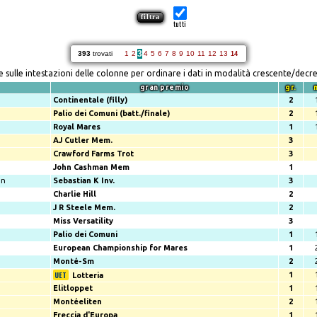
tutti
3
393
trovati
1
2
4
5
6
7
8
9
10
11
12
13
14
re sulle intestazioni delle colonne per ordinare i dati in modalità crescente/decr
gran premio
gr.
Continentale (filly)
2
Palio dei Comuni (batt./finale)
2
Royal Mares
1
AJ Cutler Mem.
3
Crawford Farms Trot
3
John Cashman Mem
1
an
Sebastian K Inv.
3
Charlie Hill
2
J R Steele Mem.
2
Miss Versatility
3
Palio dei Comuni
1
European Championship for Mares
1
Monté-Sm
2
1
Lotteria
Elitloppet
1
Montéeliten
2
Freccia d'Europa
1