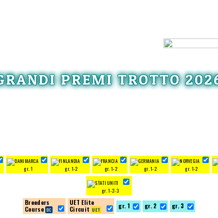
GRANDI PREMI TROTTO 202
gr. 1
gr. 1-2
gr. 1-2
gr. 1-2
gr. 1-2
gr. 1-2-3
Breeders
UET Elite
gr. 1
gr. 2
gr. 3
Course
Circuit