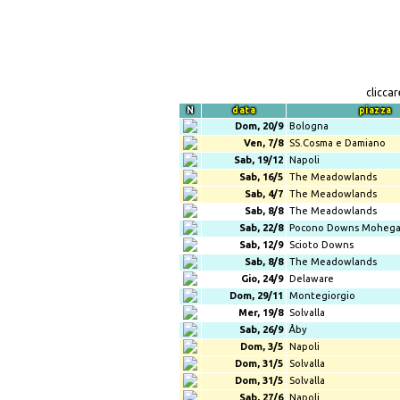
clicca
N
data
piazza
Dom, 20/9
Bologna
Ven, 7/8
SS.Cosma e Damiano
Sab, 19/12
Napoli
Sab, 16/5
The Meadowlands
Sab, 4/7
The Meadowlands
Sab, 8/8
The Meadowlands
Sab, 22/8
Pocono Downs Moheg
Sab, 12/9
Scioto Downs
Sab, 8/8
The Meadowlands
Gio, 24/9
Delaware
Dom, 29/11
Montegiorgio
Mer, 19/8
Solvalla
Sab, 26/9
Åby
Dom, 3/5
Napoli
Dom, 31/5
Solvalla
Dom, 31/5
Solvalla
Sab, 27/6
Napoli