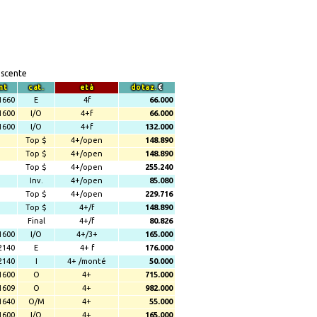
escente
mt
cat.
età
dotaz.
€
1660
E
4f
66.000
1600
I/O
4+f
66.000
1600
I/O
4+f
132.000
Top $
4+/open
148.890
Top $
4+/open
148.890
Top $
4+/open
255.240
Inv.
4+/open
85.080
Top $
4+/open
229.716
Top $
4+/f
148.890
Final
4+/f
80.826
1600
I/O
4+/3+
165.000
2140
E
4+ f
176.000
2140
I
4+ /monté
50.000
1600
O
4+
715.000
1609
O
4+
982.000
1640
O/M
4+
55.000
1600
I/O
4+
165.000