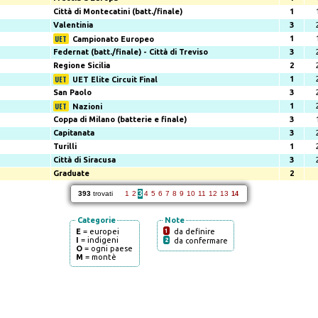
Città di Montecatini (batt./finale)
1
Valentinia
3
1
Campionato Europeo
Federnat (batt./finale) - Città di Treviso
3
Regione Sicilia
2
1
UET Elite Circuit Final
San Paolo
3
1
Nazioni
Coppa di Milano (batterie e finale)
3
Capitanata
3
Turilli
1
Città di Siracusa
3
Graduate
2
3
393
trovati
1
2
4
5
6
7
8
9
10
11
12
13
14
Categorie
Note
E
= europei
1
da definire
I
= indigeni
2
da confermare
O
= ogni paese
M
= montè