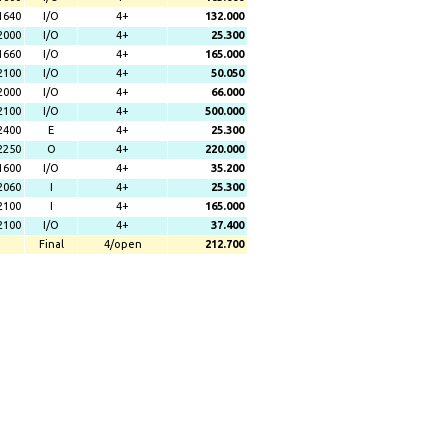
1640
I/O
4+
132.000
2000
I/O
4+
25.300
1660
I/O
4+
165.000
2100
I/O
4+
50.050
2000
I/O
4+
66.000
2100
I/O
4+
500.000
2400
E
4+
25.300
2250
O
4+
220.000
1600
I/O
4+
35.200
2060
I
4+
25.300
2100
I
4+
165.000
2100
I/O
4+
37.400
Final
4/open
212.700