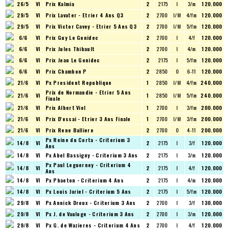
26/5
VI
Prix Kalmia
2
2175
I
3/m
120.000
29/5
VI
Prix Lavater - Etrier 4 Ans Q3
2
2700
I/M
4/fm
120.000
29/5
VI
Prix Victor Cavey - Etrier 5 Ans Q3
2
2700
I/M
5/fm
120.000
6/6
VI
Prix Guy Le Gonidec
2
2700
I
4/f
120.000
6/6
VI
Prix Jules Thibault
2
2700
I
4/m
120.000
6/6
VI
Prix Jean Le Gonidec
2
2175
I
5/fm
120.000
6/6
VI
Prix Chambon P
2
2850
O
6-11
120.000
21/6
VI
Px President Republique
1
2850
I/M
4/fm
240.000
Prix de Normandie - Etrier 5 Ans
21/6
VI
1
2850
I/M
5/fm
240.000
Finale
21/6
VI
Prix Albert Viel
1
2700
I
3/fm
200.000
21/6
VI
Prix D'essai - Etrier 3 Ans Finale
1
2700
I/M
3/fm
200.000
21/6
VI
Prix Rene Balliere
2
2700
O
4-11
200.000
Px Reine du Corta - Criterium 3
14/8
VI
2
2175
I
3/f
120.000
Ans
14/8
VI
Px Abel Bassigny - Criterium 3 Ans
2
2175
I
3/m
120.000
Px Paul Leguerney - Criterium 4
14/8
VI
2
2175
I
4/f
120.000
Ans
14/8
VI
Px Phaeton - Criterium 4 Ans
2
2175
I
4/m
120.000
14/8
VI
Px Louis Jariel - Criterium 5 Ans
2
2175
I
5/fm
120.000
29/8
VI
Px Annick Dreux - Criterium 3 Ans
2
2700
I
3/f
130.000
29/8
VI
Px J. de Vauloge - Criterium 3 Ans
2
2700
I
3/m
120.000
29/8
VI
Px G. de Wazieres - Criterium 4 Ans
2
2700
I
4/f
120.000