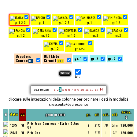
gr. 1-2-3
gr. 1
gr. 1-2-3
gr. 1
gr. 1-2
gr. 1-2
gr. 1-2
gr. 1-2
gr. 2
gr. 2
gr. 1-2
gr. 1-2-3
Breeders
UET Elite
gr. 1
gr. 2
gr. 3
Course
Circuit
tutti
3
393
trovati
1
2
4
5
6
7
8
9
10
11
12
13
14
cliccare sulle intestazioni delle colonne per ordinare i dati in modalità
crescente/decrescente
dotaz.
N
gran premio
gr.
mt
cat.
età
data
pz
€
Prix Jean Gauvreau - Etrier 5 Ans
12/5
VI
2
2175
I/M
5/fm
120.000
Q2
26/5
VI
Prix Ozo
2
2175
I
3/f
120.000