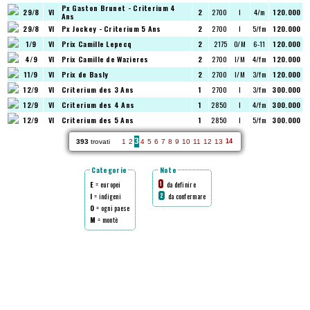
Px Gaston Brunet - Criterium 4
29/8
VI
2
2700
I
4/m
120.000
Ans
29/8
VI
Px Jockey - Criterium 5 Ans
2
2700
I
5/fm
120.000
1/9
VI
Prix Camille Lepecq
2
2175
O/M
6-11
120.000
4/9
VI
Prix Camille de Wazieres
2
2700
I/M
4/fm
120.000
11/9
VI
Prix de Basly
2
2700
I/M
3/fm
120.000
12/9
VI
Criterium des 3 Ans
1
2700
I
3/fm
300.000
12/9
VI
Criterium des 4 Ans
1
2850
I
4/fm
300.000
12/9
VI
Criterium des 5 Ans
1
2850
I
5/fm
300.000
3
393
trovati
1
2
4
5
6
7
8
9
10
11
12
13
14
Categorie
Note
E
= europei
da definire
1
I
= indigeni
da confermare
2
O
= ogni paese
M
= montè