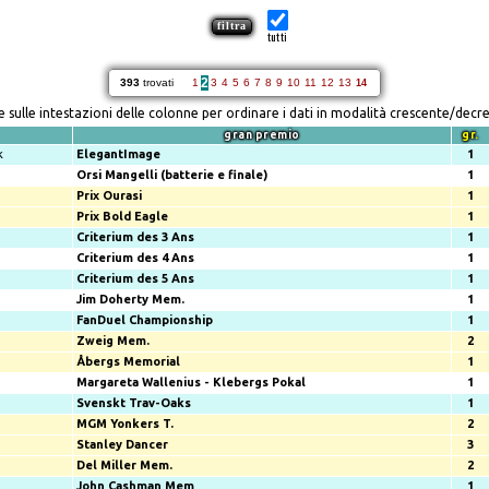
tutti
2
393
trovati
1
3
4
5
6
7
8
9
10
11
12
13
14
re sulle intestazioni delle colonne per ordinare i dati in modalità crescente/decr
gran premio
gr.
k
ElegantImage
1
Orsi Mangelli (batterie e finale)
1
Prix Ourasi
1
Prix Bold Eagle
1
Criterium des 3 Ans
1
Criterium des 4 Ans
1
Criterium des 5 Ans
1
Jim Doherty Mem.
1
FanDuel Championship
1
Zweig Mem.
2
Åbergs Memorial
1
Margareta Wallenius - Klebergs Pokal
1
Svenskt Trav-Oaks
1
MGM Yonkers T.
2
Stanley Dancer
3
Del Miller Mem.
2
John Cashman Mem
1