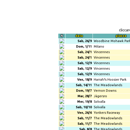
clicca
N
data
piazza
Sab, 26/9
Woodbine Mohawk Par
Dom, 1/11
Milano
Sab, 24/1
Vincennes
Sab, 24/1
Vincennes
Sab, 12/9
Vincennes
Sab, 12/9
Vincennes
Sab, 12/9
Vincennes
Ven, 18/9
Harrah?s Hoosier Park
Sab, 14/11
The Meadowlands
Dom, 19/7
Vernon Downs
Mar, 28/7
Jägersro
Mer, 19/8
Solvalla
Sab, 10/10
Solvalla
Ven, 26/6
Yonkers Raceway
Sab, 11/7
The Meadowlands
Sab, 11/7
The Meadowlands
Sab, 8/8
The Meadowlands