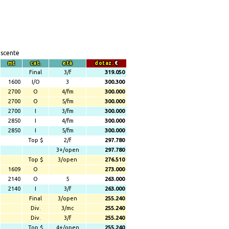
escente
mt
cat.
età
dotaz.
€
Final
3/f
319.050
1600
I/O
3
300.300
2700
O
4/fm
300.000
2700
O
5/fm
300.000
2700
I
3/fm
300.000
2850
I
4/fm
300.000
2850
I
5/fm
300.000
Top $
2/f
297.780
3+/open
297.780
Top $
3/open
276.510
1609
O
273.000
2140
O
5
263.000
2140
I
3/f
263.000
Final
3/open
255.240
Div.
3/mc
255.240
Div.
3/f
255.240
Top $
4+/open
255.240