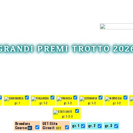
GRANDI PREMI TROTTO 202
gr. 1
gr. 1-2
gr. 1-2
gr. 1-2
gr. 1-2
gr. 1-2-3
Breeders
UET Elite
gr. 1
gr. 2
gr. 3
Course
Circuit