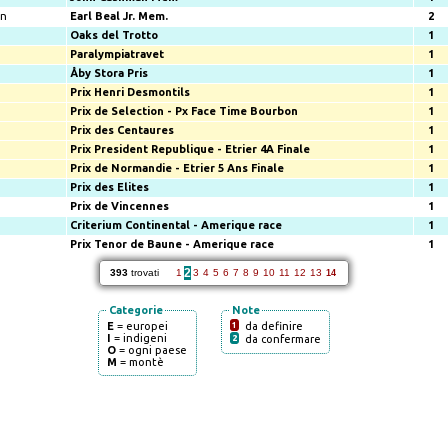
an
Earl Beal Jr. Mem.
2
Oaks del Trotto
1
Paralympiatravet
1
Åby Stora Pris
1
Prix Henri Desmontils
1
Prix de Selection - Px Face Time Bourbon
1
Prix des Centaures
1
Prix President Republique - Etrier 4A Finale
1
Prix de Normandie - Etrier 5 Ans Finale
1
Prix des Elites
1
Prix de Vincennes
1
Criterium Continental - Amerique race
1
Prix Tenor de Baune - Amerique race
1
2
393
trovati
1
3
4
5
6
7
8
9
10
11
12
13
14
Categorie
Note
E
= europei
1
da definire
I
= indigeni
2
da confermare
O
= ogni paese
M
= montè