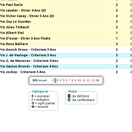
Prix Paul Karle
2
2
Prix Lavater - Etrier 4 Ans Q3
2
2
Prix Victor Cavey - Etrier 5 Ans Q3
2
2
Prix Guy Le Gonidec
2
2
Prix Jules Thibault
2
2
Prix Albert Viel
1
2
Prix D'essai - Etrier 3 Ans Finale
1
2
Prix Rene Balliere
2
2
Prix Annick Dreux - Criterium 3 Ans
2
2
Prix J. de Vauloge - Criterium 3 Ans
2
2
Prix G. de Wazieres - Criterium 4 Ans
2
2
Prix Gaston Brunet - Criterium 4 Ans
2
2
Prix Jockey - Criterium 5 Ans
2
2
2
393
trovati
1
3
4
5
6
7
8
9
10
11
12
13
14
Categorie
Note
E
= europei
1
da definire
I
= indigeni
2
da confermare
O
= ogni paese
M
= montè