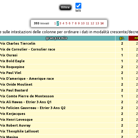
tutti
2
393
trovati
1
3
4
5
6
7
8
9
10
11
12
13
14
re sulle intestazioni delle colonne per ordinare i dati in modalità crescente/decr
gran premio
gr.
m
Prix Charles Tiercelin
2
2
Prix de Cornulier - Cornulier race
1
2
Prix Ourasi
1
2
Prix Bold Eagle
1
2
Prix Roquepine
2
2
Prix Paul Viel
2
2
Prix D'amerique - Amerique race
1
2
Prix Ovide Moulinet
2
2
Prix Paul Bastard
2
2
Prix Comte Pierre de Montesson
1
2
Prix Ali Hawas - Etrier 3 Ans Q1
2
2
Prix Felicien Gauvreau - Etrier 3 Ans Q2
2
2
Prix Kerjacques
2
2
Prix Henri Levesque
2
2
Prix Robert Auvray
2
2
Prix Theophile Lallouet
2
2
Prix Masina
2
2