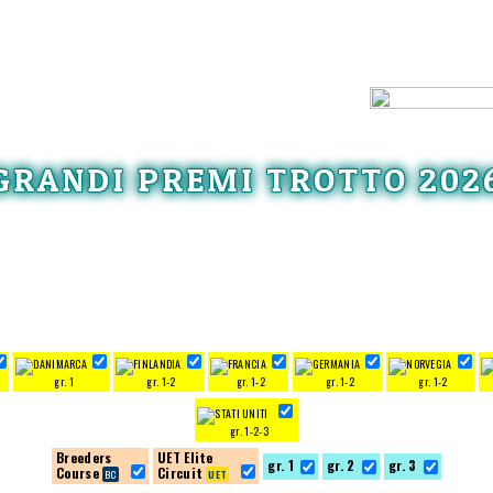
GRANDI PREMI TROTTO 202
gr. 1
gr. 1-2
gr. 1-2
gr. 1-2
gr. 1-2
gr. 1-2-3
Breeders
UET Elite
gr. 1
gr. 2
gr. 3
Course
Circuit