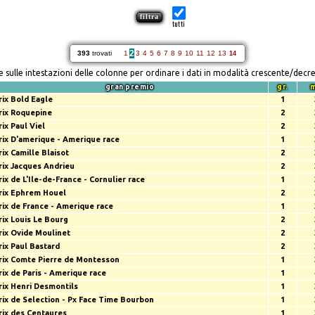
tutti
2
393
trovati
1
3
4
5
6
7
8
9
10
11
12
13
14
re sulle intestazioni delle colonne per ordinare i dati in modalità crescente/decr
gran premio
gr.
rix Bold Eagle
1
rix Roquepine
2
rix Paul Viel
2
rix D'amerique - Amerique race
1
rix Camille Blaisot
2
rix Jacques Andrieu
2
rix de L'Ile-de-France - Cornulier race
1
rix Ephrem Houel
2
rix de France - Amerique race
1
rix Louis Le Bourg
2
rix Ovide Moulinet
2
rix Paul Bastard
2
rix Comte Pierre de Montesson
1
rix de Paris - Amerique race
1
rix Henri Desmontils
1
rix de Selection - Px Face Time Bourbon
1
rix des Centaures
1