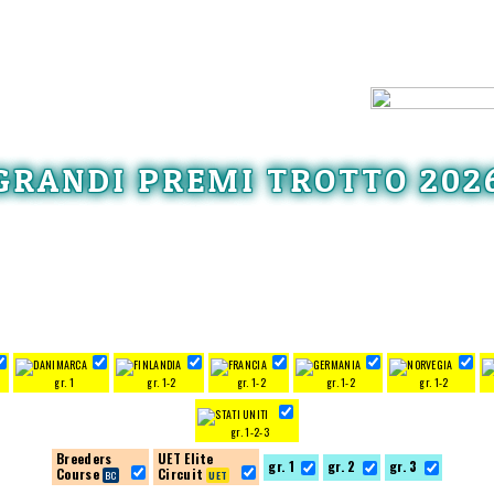
GRANDI PREMI TROTTO 202
gr. 1
gr. 1-2
gr. 1-2
gr. 1-2
gr. 1-2
gr. 1-2-3
Breeders
UET Elite
gr. 1
gr. 2
gr. 3
Course
Circuit