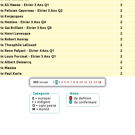
rix Ali Hawas - Etrier 3 Ans Q1
2
rix Felicien Gauvreau - Etrier 3 Ans Q2
2
rix Kerjacques
2
rix Hemine - Etrier 3 Ans Q4
2
rix Gai Brillant - Etrier 3 Ans Q3
2
rix Henri Levesque
2
rix Robert Auvray
2
rix Theophile Lallouet
2
rix Rene Palyart - Etrier 4 Ans Q1
2
rix Louis Forcinal - Etrier 5 Ans Q1
2
rix Albert Demarcq
2
rix Masina
2
rix Paul Karle
2
2
393
trovati
1
3
4
5
6
7
8
9
10
11
12
13
14
Categorie
Note
E
= europei
1
da definire
I
= indigeni
2
da confermare
O
= ogni paese
M
= montè