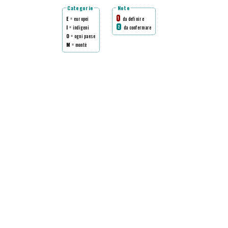
Categorie
Note
E
= europei
da definire
1
I
= indigeni
da confermare
2
O
= ogni paese
M
= montè