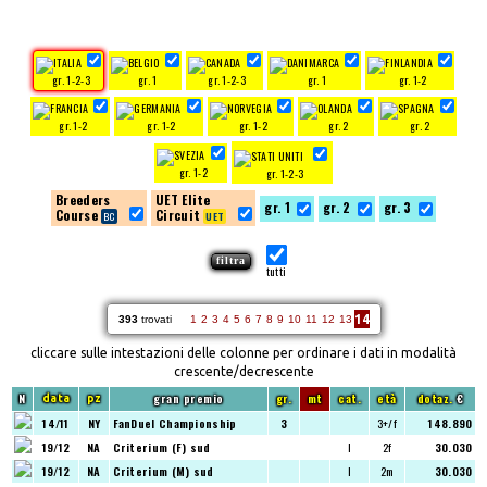
gr. 1-2-3
gr. 1
gr. 1-2-3
gr. 1
gr. 1-2
gr. 1-2
gr. 1-2
gr. 1-2
gr. 2
gr. 2
gr. 1-2
gr. 1-2-3
Breeders
UET Elite
gr. 1
gr. 2
gr. 3
Course
Circuit
tutti
14
393
trovati
1
2
3
4
5
6
7
8
9
10
11
12
13
cliccare sulle intestazioni delle colonne per ordinare i dati in modalità
crescente/decrescente
N
gran premio
gr.
mt
cat.
età
dotaz.
€
data
pz
14/11
NY
FanDuel Championship
3
3+/f
148.890
19/12
NA
Criterium (F) sud
I
2f
30.030
19/12
NA
Criterium (M) sud
I
2m
30.030