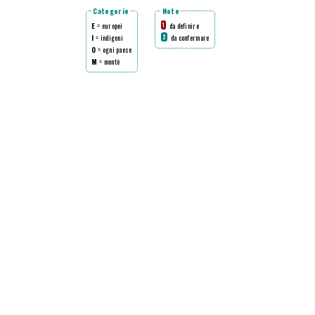
Categorie
Note
E
= europei
da definire
1
I
= indigeni
da confermare
2
O
= ogni paese
M
= montè