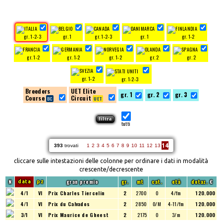
gr. 1-2-3
gr. 1
gr. 1-2-3
gr. 1
gr. 1-2
gr. 1-2
gr. 1-2
gr. 1-2
gr. 2
gr. 2
gr. 1-2
gr. 1-2-3
Breeders
UET Elite
gr. 1
gr. 2
gr. 3
Course
Circuit
tutti
14
393
trovati
1
2
3
4
5
6
7
8
9
10
11
12
13
cliccare sulle intestazioni delle colonne per ordinare i dati in modalità
crescente/decrescente
N
gran premio
gr.
mt
cat.
età
dotaz.
€
data
pz
4/1
VI
Prix Charles Tiercelin
2
2700
O
4/fm
120.000
4/1
VI
Prix du Calvados
2
2850
O/M
4-11/fm
120.000
3/1
VI
Prix Maurice de Gheest
2
2175
O
3/m
120.000