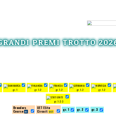
GRANDI PREMI TROTTO 202
gr. 1
gr. 1-2
gr. 1-2
gr. 1-2
gr. 1-2
gr. 1-2-3
Breeders
UET Elite
gr. 1
gr. 2
gr. 3
Course
Circuit