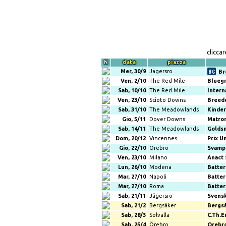
clicca
N
data
piazza
Mer, 30/9
Jägersro
Br
Ven, 2/10
The Red Mile
Blueg
Sab, 10/10
The Red Mile
Intern
Ven, 23/10
Scioto Downs
Breed
Sab, 31/10
The Meadowlands
Kinder
Gio, 5/11
Dover Downs
Matro
Sab, 14/11
The Meadowlands
Goldsm
Dom, 20/12
Vincennes
Prix U
Gio, 22/10
Örebro
Svamp
Ven, 23/10
Milano
Anact 
Lun, 26/10
Modena
Batter
Mar, 27/10
Napoli
Batter
Mar, 27/10
Roma
Batter
Sab, 21/11
Jägersro
Svens
Sab, 21/2
Bergsåker
Bergså
Sab, 28/3
Solvalla
C.Th.E
Sab, 25/4
Örebro
Orebro