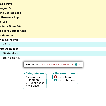
mpiatravet
hagen Cup
ins Daniels Lopp
 Hanovers Lopp
n Cup
ttens Stora Pris
s Stora Sprinterlopp
s Memorial
nds Stora Pris
ora Pris
all Open Trot
kt Mästerskap
üllers Memorial
13
393
trovati
1
2
3
4
5
6
7
8
9
10
11
12
14
Categorie
Note
E
= europei
1
da definire
I
= indigeni
2
da confermare
O
= ogni paese
M
= montè