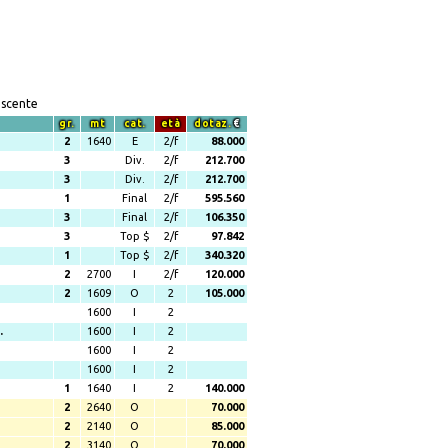
escente
gr.
mt
cat.
età
dotaz.
€
2
1640
E
2/f
88.000
3
Div.
2/f
212.700
3
Div.
2/f
212.700
1
Final
2/f
595.560
3
Final
2/f
106.350
3
Top $
2/f
97.842
1
Top $
2/f
340.320
2
2700
I
2/f
120.000
2
1609
O
2
105.000
1600
I
2
.
1600
I
2
1600
I
2
1600
I
2
1
1640
I
2
140.000
2
2640
O
70.000
2
2140
O
85.000
2
3140
O
70.000