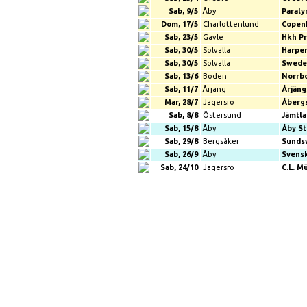
Sab, 9/5
Åby
Paraly
Dom, 17/5
Charlottenlund
Copen
Sab, 23/5
Gävle
Hkh Pr
Sab, 30/5
Solvalla
Harper
Sab, 30/5
Solvalla
Swede
Sab, 13/6
Boden
Norrbo
Sab, 11/7
Årjäng
Årjäng
Mar, 28/7
Jägersro
Åberg
Sab, 8/8
Östersund
Jämtla
Sab, 15/8
Åby
Åby St
Sab, 29/8
Bergsåker
Sundsv
Sab, 26/9
Åby
Svens
Sab, 24/10
Jägersro
C.L. M