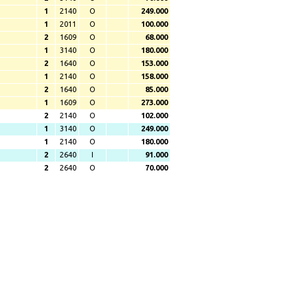
1
2140
O
249.000
1
2011
O
100.000
2
1609
O
68.000
1
3140
O
180.000
2
1640
O
153.000
1
2140
O
158.000
2
1640
O
85.000
1
1609
O
273.000
2
2140
O
102.000
1
3140
O
249.000
1
2140
O
180.000
2
2640
I
91.000
2
2640
O
70.000