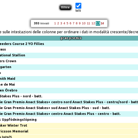
tutti
13
393
trovati
1
2
3
4
5
6
7
8
9
10
11
12
14
re sulle intestazioni delle colonne per ordinare i dati in modalità crescente/decr
gran premio
eeders Course 2 YO Fillies
rass
ational Stallion
ers Crown
garten
n
ith Maid
ne de Mai
en Örebro
Stakes Plus - nord - batt.
ie Gran Premio Anact Stakes+ centro nord
Anact Stakes Plus - centro/nord - batt
ie Gran Premio Anact Stakes+ sud
Anact Stakes Plus - sud - batt.
ie Gran Premio Anact Stakes+ centro
Anact Stakes Plus - centro - batt.
k Uppfödningslöpning
ker Winter Trot
ricsson Memorial
 Intn?L