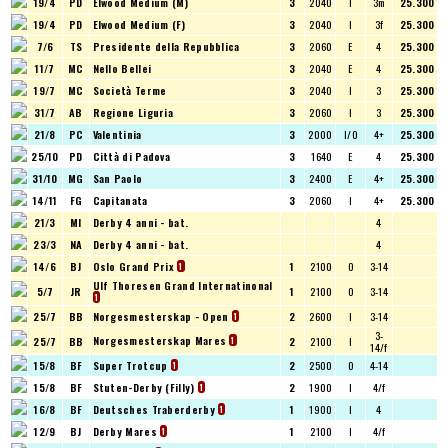
19/4
PD
Elwood Medium (M)
3
2040
I
3m
25.300
19/4
PD
Elwood Medium (F)
3
2040
I
3f
25.300
7/6
TS
Presidente della Repubblica
3
2060
E
4
25.300
11/7
MC
Nello Bellei
3
2040
E
4
25.300
19/7
MC
Società Terme
3
2040
I
3
25.300
31/7
AB
Regione Liguria
3
2060
I
3
25.300
21/8
PC
Valentinia
3
2000
I/O
4+
25.300
25/10
PD
Città di Padova
3
1640
E
4
25.300
31/10
MG
San Paolo
3
2400
E
4+
25.300
14/11
FG
Capitanata
3
2060
I
4+
25.300
21/3
MI
Derby 4 anni - bat.
4
23/3
NA
Derby 4 anni - bat.
4
14/6
BJ
Oslo Grand Prix
1
2100
O
3-14
1
Ulf Thoresen Grand Internatinonal
5/7
JR
1
2100
O
3-14
1
25/7
BB
Norgesmesterskap - Open
2
2600
I
3-14
1
3-
Norgesmesterskap Mares
25/7
BB
2
2100
I
1
14/f
15/8
BF
Super Trotcup
2
2500
O
4-14
1
15/8
BF
Stuten-Derby (Filly)
2
1900
I
4/f
1
16/8
BF
Deutsches Traberderby
1
1900
I
4
1
12/9
BJ
Derby Mares
1
2100
I
4/f
1