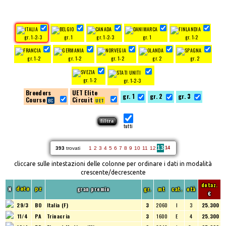
gr. 1-2-3
gr. 1
gr. 1-2-3
gr. 1
gr. 1-2
gr. 1-2
gr. 1-2
gr. 1-2
gr. 2
gr. 2
gr. 1-2
gr. 1-2-3
Breeders
UET Elite
gr. 1
gr. 2
gr. 3
Course
Circuit
tutti
13
393
trovati
1
2
3
4
5
6
7
8
9
10
11
12
14
cliccare sulle intestazioni delle colonne per ordinare i dati in modalità
crescente/decrescente
dotaz.
N
gran premio
gr.
mt
cat.
età
data
pz
€
29/3
BO
Italia (F)
3
2060
I
3
25.300
11/4
PA
Trinacria
3
1600
E
4
25.300