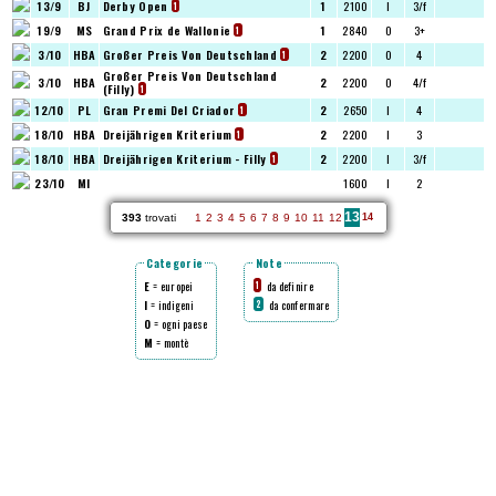
13/9
BJ
Derby Open
1
2100
I
3/f
1
19/9
MS
Grand Prix de Wallonie
1
2840
O
3+
1
3/10
HBA
Großer Preis Von Deutschland
2
2200
O
4
1
Großer Preis Von Deutschland
3/10
HBA
2
2200
O
4/f
(Filly)
1
12/10
PL
Gran Premi Del Criador
2
2650
I
4
1
18/10
HBA
Dreijährigen Kriterium
2
2200
I
3
1
18/10
HBA
Dreijährigen Kriterium - Filly
2
2200
I
3/f
1
23/10
MI
1600
I
2
13
393
trovati
1
2
3
4
5
6
7
8
9
10
11
12
14
Categorie
Note
E
= europei
da definire
1
I
= indigeni
da confermare
2
O
= ogni paese
M
= montè