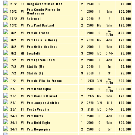
21/2
BE
Bergsåker Winter Trot
2
2640
O
70.000
Prix Comte Pierre de
15/2
VI
1
2700
I
3/fm
200.000
Montesson
14/2
AV
Andreani
3
2060
E
4
25.300
13/2
VI
Prix Paul Bastard
2
2700
I/M
5/fm
120.000
4-
8/2
VI
Prix de France
1
2100
O
400.000
11/fm
8/2
VI
Prix Louis Le Bourg
2
2850
I/M
4/fm
120.000
8/2
VI
Prix Ovide Moulinet
2
2700
I
5/fm
120.000
8/2
MI
Locatelli
3
2100
I/O
5+/4+
25.300
7/2
VI
Prix Ephrem Houel
2
2100
I
4/fm
120.000
7/2
AV
Stabile (M)
3
2060
I
3m
25.300
7/2
AV
Stabile (F)
3
2060
I
3f
25.300
4-
1/2
VI
Prix de L'Ile-de-France
1
2175
O/M
200.000
11/fm
4-
25/1
VI
Prix D'amerique
1
2700
O
1.000.000
11/fm
25/1
VI
Prix Camille Blaisot
2
2175
I/M
5/fm
120.000
25/1
VI
Prix Jacques Andrieu
2
2850
O/M
5-11
120.000
25/1
FI
Ponte Vecchio
3
2120
I/O
5+/4+
25.300
24/1
VI
Prix Ourasi
1
2700
O
4/fm
300.000
24/1
VI
Prix Bold Eagle
1
2700
O
5/fm
300.000
24/1
VI
Prix Roquepine
2
2700
O
3/f
150.000