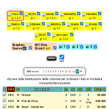
gr. 1-2-3
gr. 1
gr. 1-2-3
gr. 1
gr. 1-2
gr. 1-2
gr. 1-2
gr. 1-2
gr. 2
gr. 2
gr. 1-2
gr. 1-2-3
Breeders
UET Elite
gr. 1
gr. 2
gr. 3
Course
Circuit
tutti
13
393
trovati
1
2
3
4
5
6
7
8
9
10
11
12
14
cliccare sulle intestazioni delle colonne per ordinare i dati in modalità
crescente/decrescente
N
gran premio
gr.
mt
cat.
età
dotaz.
€
data
pz
28/2
FI
Firenze
2
2020
E
4
66.000
4-
22/2
VI
Prix de Paris
1
4150
O
400.000
11/fm
22/2
MI
Encat - Giochi Inv.
2
2100
I
5+
55.000