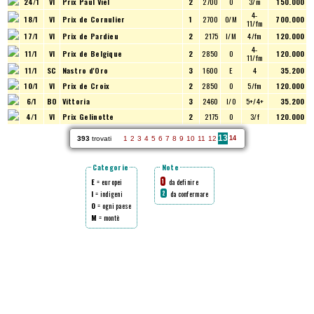
24/1
VI
Prix Paul Viel
2
2700
O
3/m
150.000
4-
18/1
VI
Prix de Cornulier
1
2700
O/M
700.000
11/fm
17/1
VI
Prix de Pardieu
2
2175
I/M
4/fm
120.000
4-
11/1
VI
Prix de Belgique
2
2850
O
120.000
11/fm
11/1
SC
Nastro d'Oro
3
1600
E
4
35.200
10/1
VI
Prix de Croix
2
2850
O
5/fm
120.000
6/1
BO
Vittoria
3
2460
I/O
5+/4+
35.200
4/1
VI
Prix Gelinotte
2
2175
O
3/f
120.000
13
393
trovati
1
2
3
4
5
6
7
8
9
10
11
12
14
Categorie
Note
E
= europei
da definire
1
I
= indigeni
da confermare
2
O
= ogni paese
M
= montè