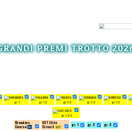
GRANDI PREMI TROTTO 202
gr. 1
gr. 1-2
gr. 1-2
gr. 1-2
gr. 1-2
gr. 1-2-3
Breeders
UET Elite
gr. 1
gr. 2
gr. 3
Course
Circuit