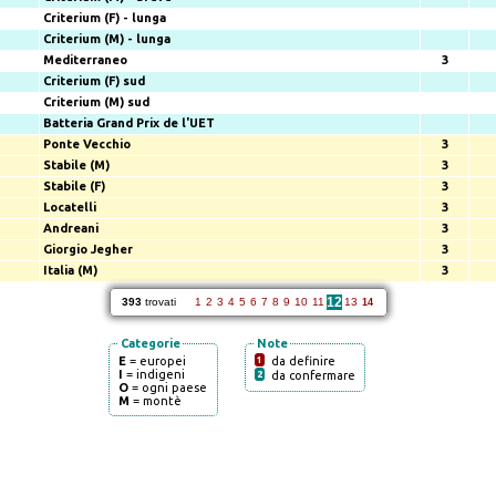
Criterium (F) - lunga
Criterium (M) - lunga
Mediterraneo
3
Criterium (F) sud
Criterium (M) sud
Batteria Grand Prix de l'UET
Ponte Vecchio
3
Stabile (M)
3
Stabile (F)
3
Locatelli
3
Andreani
3
Giorgio Jegher
3
Italia (M)
3
12
393
trovati
1
2
3
4
5
6
7
8
9
10
11
13
14
Categorie
Note
E
= europei
1
da definire
I
= indigeni
2
da confermare
O
= ogni paese
M
= montè