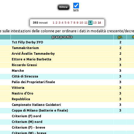
tutti
12
393
trovati
1
2
3
4
5
6
7
8
9
10
11
13
14
re sulle intestazioni delle colonne per ordinare i dati in modalità crescente/decr
gran premio
gr.
Tct Filly Derby 3YO
2
Tammakriterium
2
Arvid Åvallin Tammaderby
2
Ettore e Mario Barbetta
3
Riccardo Grassi
3
Marche
3
Città di Siracusa
3
Palio dei Proprietari finale
3
Vittoria
3
Nastro d'Oro
3
Repubblica
3
Campionato Italiano Guidatori
3
Coppa di Milano (batterie e finale)
3
Criterium (F) nord
Criterium (M) nord
Criterium (F) - breve
Criterium (M) - breve