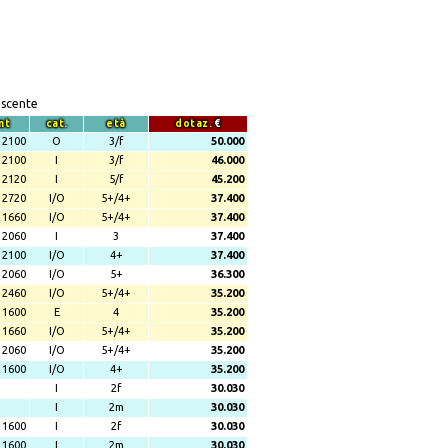
escente
mt
cat.
età
dotaz.
€
2100
O
3/f
50.000
2100
I
3/f
46.000
2120
I
5/f
45.200
2720
I/O
5+/4+
37.400
1660
I/O
5+/4+
37.400
2060
I
3
37.400
2100
I/O
4+
37.400
2060
I/O
5+
36.300
2460
I/O
5+/4+
35.200
1600
E
4
35.200
1660
I/O
5+/4+
35.200
2060
I/O
5+/4+
35.200
1600
I/O
4+
35.200
I
2f
30.030
I
2m
30.030
1600
I
2f
30.030
1600
I
2m
30.030