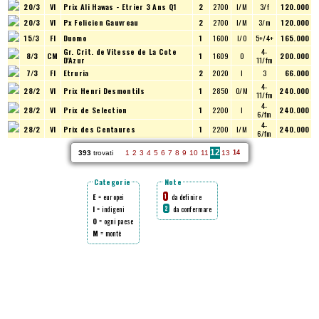
20/3
VI
Prix Ali Hawas - Etrier 3 Ans Q1
2
2700
I/M
3/f
120.000
20/3
VI
Px Felicien Gauvreau
2
2700
I/M
3/m
120.000
15/3
FI
Duomo
1
1600
I/O
5+/4+
165.000
Gr. Crit. de Vitesse de La Cote
4-
8/3
CM
1
1609
O
200.000
D'Azur
11/fm
7/3
FI
Etruria
2
2020
I
3
66.000
4-
28/2
VI
Prix Henri Desmontils
1
2850
O/M
240.000
11/fm
4-
28/2
VI
Prix de Selection
1
2200
I
240.000
6/fm
4-
28/2
VI
Prix des Centaures
1
2200
I/M
240.000
6/fm
12
393
trovati
1
2
3
4
5
6
7
8
9
10
11
13
14
Categorie
Note
E
= europei
da definire
1
I
= indigeni
da confermare
2
O
= ogni paese
M
= montè