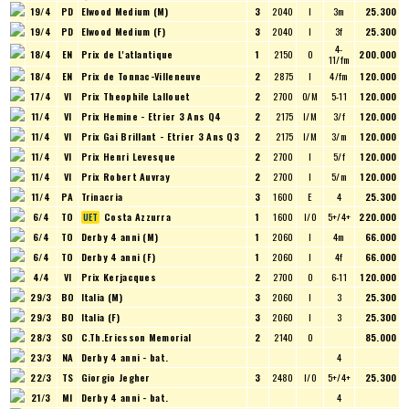
19/4
PD
Elwood Medium (M)
3
2040
I
3m
25.300
19/4
PD
Elwood Medium (F)
3
2040
I
3f
25.300
4-
18/4
EN
Prix de L'atlantique
1
2150
O
200.000
11/fm
18/4
EN
Prix de Tonnac-Villeneuve
2
2875
I
4/fm
120.000
17/4
VI
Prix Theophile Lallouet
2
2700
O/M
5-11
120.000
11/4
VI
Prix Hemine - Etrier 3 Ans Q4
2
2175
I/M
3/f
120.000
11/4
VI
Prix Gai Brillant - Etrier 3 Ans Q3
2
2175
I/M
3/m
120.000
11/4
VI
Prix Henri Levesque
2
2700
I
5/f
120.000
11/4
VI
Prix Robert Auvray
2
2700
I
5/m
120.000
11/4
PA
Trinacria
3
1600
E
4
25.300
6/4
TO
Costa Azzurra
1
1600
I/O
5+/4+
220.000
6/4
TO
Derby 4 anni (M)
1
2060
I
4m
66.000
6/4
TO
Derby 4 anni (F)
1
2060
I
4f
66.000
4/4
VI
Prix Kerjacques
2
2700
O
6-11
120.000
29/3
BO
Italia (M)
3
2060
I
3
25.300
29/3
BO
Italia (F)
3
2060
I
3
25.300
28/3
SO
C.Th.Ericsson Memorial
2
2140
O
85.000
23/3
NA
Derby 4 anni - bat.
4
22/3
TS
Giorgio Jegher
3
2480
I/O
5+/4+
25.300
21/3
MI
Derby 4 anni - bat.
4