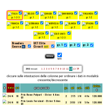
gr. 1-2-3
gr. 1
gr. 1-2-3
gr. 1
gr. 1-2
gr. 1-2
gr. 1-2
gr. 1-2
gr. 2
gr. 2
gr. 1-2
gr. 1-2-3
Breeders
UET Elite
gr. 1
gr. 2
gr. 3
Course
Circuit
tutti
12
393
trovati
1
2
3
4
5
6
7
8
9
10
11
13
14
cliccare sulle intestazioni delle colonne per ordinare i dati in modalità
crescente/decrescente
dotaz.
N
gran premio
gr.
mt
cat.
età
data
pz
€
Prix Rene Palyart - Etrier 4 Ans
24/4
VI
2
2175
I/M
4/fm
120.000
Q1
Prix Louis Forcinal - Etrier 5 Ans
24/4
VI
2
2850
I/M
5/fm
120.000
Q1