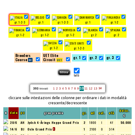
gr. 1-2-3
gr. 1
gr. 1-2-3
gr. 1
gr. 1-2
gr. 1-2
gr. 1-2
gr. 1-2
gr. 2
gr. 2
gr. 1-2
gr. 1-2-3
Breeders
UET Elite
gr. 1
gr. 2
gr. 3
Course
Circuit
tutti
10
393
trovati
1
2
3
4
5
6
7
8
9
11
12
13
14
cliccare sulle intestazioni delle colonne per ordinare i dati in modalità
crescente/decrescente
dotaz.
N
gran premio
gr.
mt
cat.
età
data
pz
€
20/6
AH
Jydsk 4-Årings Hoppe Grand Prix
2
1800
I
4 f
50.000
14/6
BJ
Oslo Grand Prix
1
2100
O
3-14
1