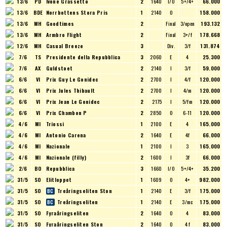
13/6
PD
Ivone Grassetto
2
1640
I/O
5+/4+
66.000
13/6
BDE
Norrbottens Stora Pris
1
2140
O
158.000
13/6
MH
Goodtimes
2
Final
3/open
193.132
13/6
MH
Armbro Flight
2
Final
3+/f
178.668
12/6
MH
Casual Breeze
3
Div.
3/f
131.874
7/6
TS
Presidente della Repubblica
3
2060
E
4
25.300
7/6
AX
Guldstoet
2
2140
I
3/f
59.000
6/6
VI
Prix Guy Le Gonidec
2
2700
I
4/f
120.000
6/6
VI
Prix Jules Thibault
2
2700
I
4/m
120.000
6/6
VI
Prix Jean Le Gonidec
2
2175
I
5/fm
120.000
6/6
VI
Prix Chambon P
2
2850
O
6-11
120.000
4/6
MI
Triossi
1
2100
E
4
165.000
4/6
MI
Antonio Carena
2
1640
E
4f
66.000
4/6
MI
Nazionale
1
2100
I
3
165.000
4/6
MI
Nazionale (filly)
2
1600
I
3f
66.000
2/6
BO
Repubblica
3
1660
I/O
5+/4+
35.200
31/5
SO
Elitloppet
1
1609
O
4+
982.000
31/5
SO
Treåringseliten Ston
1
2140
E
3/f
175.000
31/5
SO
Treåringseliten
1
2140
E
3/mc
175.000
31/5
SO
Fyraåringseliten
2
1640
O
4
83.000
31/5
SO
Fyraåringseliten Ston
2
1640
O
4 f
83.000