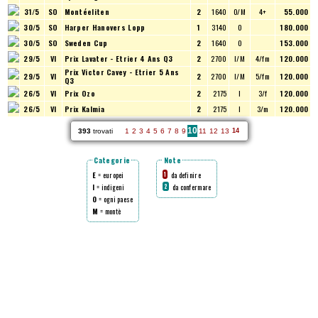
31/5
SO
Montéeliten
2
1640
O/M
4+
55.000
30/5
SO
Harper Hanovers Lopp
1
3140
O
180.000
30/5
SO
Sweden Cup
2
1640
O
153.000
29/5
VI
Prix Lavater - Etrier 4 Ans Q3
2
2700
I/M
4/fm
120.000
Prix Victor Cavey - Etrier 5 Ans
29/5
VI
2
2700
I/M
5/fm
120.000
Q3
26/5
VI
Prix Ozo
2
2175
I
3/f
120.000
26/5
VI
Prix Kalmia
2
2175
I
3/m
120.000
10
393
trovati
1
2
3
4
5
6
7
8
9
11
12
13
14
Categorie
Note
E
= europei
da definire
1
I
= indigeni
da confermare
2
O
= ogni paese
M
= montè