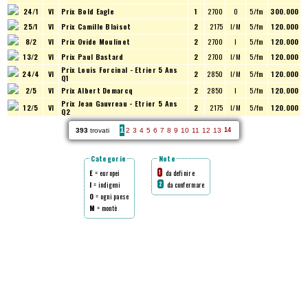
24/1
VI
Prix Bold Eagle
1
2700
O
5/fm
300.000
25/1
VI
Prix Camille Blaisot
2
2175
I/M
5/fm
120.000
8/2
VI
Prix Ovide Moulinet
2
2700
I
5/fm
120.000
13/2
VI
Prix Paul Bastard
2
2700
I/M
5/fm
120.000
Prix Louis Forcinal - Etrier 5 Ans
24/4
VI
2
2850
I/M
5/fm
120.000
Q1
2/5
VI
Prix Albert Demarcq
2
2850
I
5/fm
120.000
Prix Jean Gauvreau - Etrier 5 Ans
12/5
VI
2
2175
I/M
5/fm
120.000
Q2
1
393
trovati
2
3
4
5
6
7
8
9
10
11
12
13
14
Categorie
Note
E
= europei
da definire
1
I
= indigeni
da confermare
2
O
= ogni paese
M
= montè