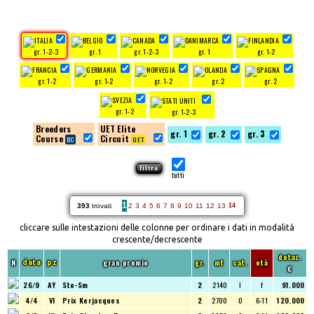
gr. 1-2-3
gr. 1
gr. 1-2-3
gr. 1
gr. 1-2
gr. 1-2
gr. 1-2
gr. 1-2
gr. 2
gr. 2
gr. 1-2
gr. 1-2-3
Breeders
UET Elite
gr. 1
gr. 2
gr. 3
Course
Circuit
tutti
1
393
trovati
2
3
4
5
6
7
8
9
10
11
12
13
14
cliccare sulle intestazioni delle colonne per ordinare i dati in modalità
crescente/decrescente
dotaz.
N
gran premio
gr.
mt
cat.
età
data
pz
€
26/9
AY
Sto-Sm
2
2140
I
f
91.000
4/4
VI
Prix Kerjacques
2
2700
O
6-11
120.000