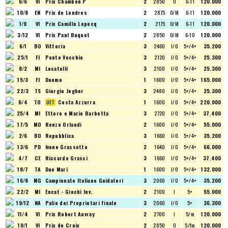
6/6
VI
Prix Chambon P
2
2850
O
6-11
120.000
10/8
EN
Prix de Londres
2
2875
O/M
6-11
120.000
1/9
VI
Prix Camille Lepecq
2
2175
O/M
6-11
120.000
3/12
VI
Prix Paul Buquet
2
2850
O/M
6-10
120.000
6/1
BO
Vittoria
3
2460
I/O
5+/4+
35.200
25/1
FI
Ponte Vecchio
3
2120
I/O
5+/4+
25.300
8/2
MI
Locatelli
3
2100
I/O
5+/4+
25.300
15/3
FI
Duomo
1
1600
I/O
5+/4+
165.000
22/3
TS
Giorgio Jegher
3
2480
I/O
5+/4+
25.300
6/4
TO
Costa Azzurra
1
1600
I/O
5+/4+
220.000
25/4
MI
Ettore e Mario Barbetta
3
2720
I/O
5+/4+
37.400
17/5
MO
Renzo Orlandi
2
1600
I/O
5+/4+
55.000
2/6
BO
Repubblica
3
1660
I/O
5+/4+
35.200
13/6
PD
Ivone Grassetto
2
1640
I/O
5+/4+
66.000
4/7
CE
Riccardo Grassi
3
1660
I/O
5+/4+
37.400
18/7
TA
Due Mari
1
1600
I/O
5+/4+
132.000
16/8
MG
Campionato Italiano Guidatori
3
2060
I/O
5+/4+
35.200
22/2
MI
Encat - Giochi Inv.
2
2100
I
5+
55.000
19/12
NA
Palio dei Proprietari finale
3
2060
I/O
5+
36.300
11/4
VI
Prix Robert Auvray
2
2700
I
5/m
120.000
10/1
VI
Prix de Croix
2
2850
O
5/fm
120.000